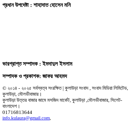
প্রধান উপদেষ্টা : শাহাদাত হোসেন মনি
ভারপ্রাপ্ত সম্পাদক : ইমদাদুল ইসলাম
সম্পাদক ও প্রকাশক: জাফর আহমদ
© ২০১৪ - ২০২৫ সর্বস্বত্ব সংরক্ষিত | কুলাউড়া সংবাদ , সংবাদ মিডিয়া লিমিটেড,
কুলাউড়া, মৌলভীবাজার।
কুলাউড়া উত্তর বাজার জামে মসজিদ মার্কেট, কুলাউড়া ,মৌলভীবাজার, সিলেট-
বাংলাদেশ।
01716813644
info.kulaura@gmail.com
,
এই ওয়েবসাইটের কোনো লেখা বা ছবি অনুমতি ছাড়া নকল করা বা অন্য কোথাও প্রকাশ