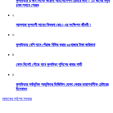
কুলাউড়ার দু’জন সিলেট করোনা আইসোলেশন সেন্টারে ভর্তি। ১০ জনের নমুনা
ঢাকা ল্যাবে প্রেরন
২
আল্লামা ফুলতলী সাহেব ক্বিবলা (রহ:) এর সংক্ষিপ্ত জীবনী।
৩
কুলাউড়ায় বেশি দামে পেঁয়াজ বিক্রি করায় ৬৫হাজার টাকা জরিমানা
৪
ফোন দিলেই পৌছে যাবে কুলাউড়া পুলিশের খাবার গাড়ী
৫
কুলাউড়ায় সর্বাধুনিক প্রযুক্তির ডিজিটাল হেলথ কেয়ার ডায়াগনস্টিক সেন্টারের
উদ্বোধন
আজকের সর্বশেষ সবখবর