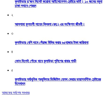
কুলাউড়ার দু’জন সিলেট করোনা আইসোলেশন সেন্টারে ভর্তি। ১০ জনের নমুনা
ঢাকা ল্যাবে প্রেরন
২
আল্লামা ফুলতলী সাহেব ক্বিবলা (রহ:) এর সংক্ষিপ্ত জীবনী।
৩
কুলাউড়ায় বেশি দামে পেঁয়াজ বিক্রি করায় ৬৫হাজার টাকা জরিমানা
৪
ফোন দিলেই পৌছে যাবে কুলাউড়া পুলিশের খাবার গাড়ী
৫
কুলাউড়ায় সর্বাধুনিক প্রযুক্তির ডিজিটাল হেলথ কেয়ার ডায়াগনস্টিক সেন্টারের
উদ্বোধন
আজকের সর্বশেষ সবখবর