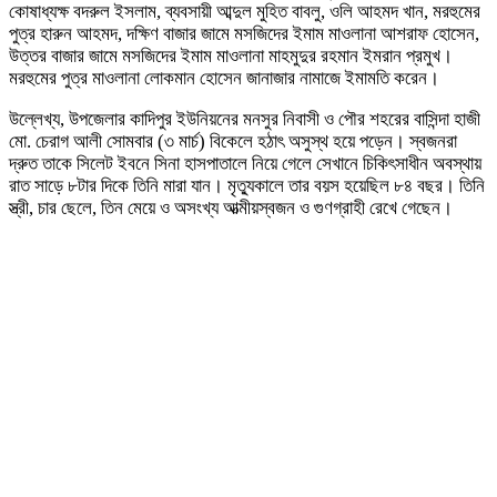
কোষাধ্যক্ষ বদরুল ইসলাম, ব্যবসায়ী আব্দুল মুহিত বাবলু, ওলি আহমদ খান, মরহুমের
পুত্র হারুন আহমদ, দক্ষিণ বাজার জামে মসজিদের ইমাম মাওলানা আশরাফ হোসেন,
উত্তর বাজার জামে মসজিদের ইমাম মাওলানা মাহমুদুর রহমান ইমরান প্রমুখ।
মরহুমের পুত্র মাওলানা লোকমান হোসেন জানাজার নামাজে ইমামতি করেন।
উল্লেখ্য, উপজেলার কাদিপুর ইউনিয়নের মনসুর নিবাসী ও পৌর শহরের বাসিন্দা হাজী
মো. চেরাগ আলী সোমবার (৩ মার্চ) বিকেলে হঠাৎ অসুস্থ হয়ে পড়েন। স্বজনরা
দ্রুত তাকে সিলেট ইবনে সিনা হাসপাতালে নিয়ে গেলে সেখানে চিকিৎসাধীন অবস্থায়
রাত সাড়ে ৮টার দিকে তিনি মারা যান। মৃত্যুকালে তার বয়স হয়েছিল ৮৪ বছর। তিনি
স্ত্রী, চার ছেলে, তিন মেয়ে ও অসংখ্য আত্মীয়স্বজন ও গুণগ্রাহী রেখে গেছেন।