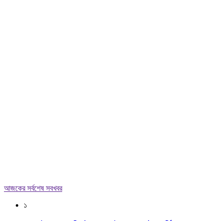
আজকের সর্বশেষ সবখবর
১