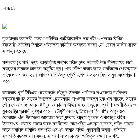
আপডেট:
কুলাউড়ায় ব্যবসায়ী কল্যাণ সমিতির প্রতিষ্ঠাকালীন সভাপতি ও শহরের বিশিষ্ট
ব্যবসায়ী, সমিতির নির্বাচন পরিচালনা কমিটির অন্যতম সদস্য মো. চেরাগ আলীর দাফন
সম্পন্ন হয়েছে।
মঙ্গলবার (৪ মার্চ) দুপুর আড়াইটায় শহরের নবীন চন্দ্র সরকারি উচ্চ বিদ্যালয়ের মাঠে
মরহুমের নামাজে জানাজা অনুষ্ঠিত হয়। পরে দক্ষিণ বাজার জামে মসজিদের গোরস্তানে
তাকে দাফন করা হয়। জানাজায় বিভিন্ন শ্রেণি-পেশার সহস্রাধিক মানুষ অংশগ্রহণ
করেন।
জানাজার পূর্বে টিবিএফ চেয়ারম্যান মইনুল ইসলাম শামীমের সঞ্চালনায় সংক্ষিপ্ত
বক্তব্য রাখেন সাবেক উপজেলা চেয়ারম্যান মাওলানা ফজলুল হক খান সাহেদ, সাবেক
পৌর মেয়র শফি আলম ইউনুস ও কামাল উদ্দিন আহমদ জুনেদ, প্রবীণ রাজনীতিবিদ ও
যুক্তরাষ্ট্র প্রবাসী লুৎফুর রহমান চৌধুরী হেলাল, উপজেলা বিএনপির আহ্বায়ক
রেদোয়ান খাঁন, উপজেলা জামায়াত নেতা খন্দকার আব্দুস সুবহান ও রাজানুর রহিম
ইফতেখার, উত্তর বাজার জামে মসজিদের মোতওল্লি এনামুল ইসলাম, দক্ষিণ বাজার
জামে মসজিদ কমিটির সভাপতি এসএম জামান মতিন, ব্যবসায়ী কল্যাণ সমিতির
সভাপতি বদরুজ্জামান সজল, সাধারণ সম্পাদক এম আতিকুর রহমান আখই,