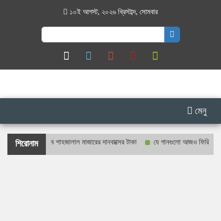
১০ই আগস্ট, ২০২৬ খ্রিস্টাব্দ
,
সোমবার
Search
for:
মেনু
কাশ্যে গণনা হবে শাহজালাল মাজারের দানবাক্সের টাকা
যে গানগুলো আজও ফিরিয়ে নেয় এন্ড
শিরোনাম