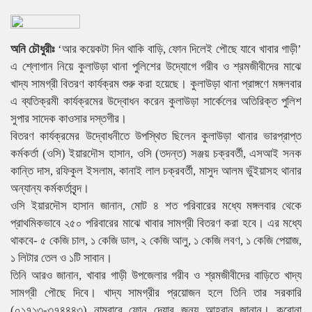
অনি চৌধুরীঃ
‘আর কয়েকটা দিন থাকি বাড়ি, ফোন দিলেই পৌছে যাবে খাবার গাড়ী’
এ শ্লোগান নিয়ে কুলাউড়া থানা পুলিশের উদ্যোগে গরীব ও শ্রমজীবীদের মাঝে
খাদ্য সামগ্রী বিতরণ কার্যক্রম শুরু করা হয়েছে। কুলাউড়া থানা প্রাঙ্গণে মঙ্গলবার
এ ব্যতিক্রমী কার্যক্রমের উদ্বোধন করেন কুলাউড়া সার্কেলের অতিরিক্ত পুলিশ
সুপার সাদেক কাওসার দস্তগীর।
বিতরণ কার্যক্রমের উদ্বোধনীতে উপস্থিত ছিলেন কুলাউড়া থানার ভারপ্রাপ্ত
কর্মকর্তা (ওসি) ইয়ারদৌস হাসান, ওসি (তদন্ত) সঞ্জয় চক্রবর্তী, এসআই সনক
কান্তি দাস, রফিকুল ইসলাম, কানাই লাল চক্রবর্তী, মাসুদ আলম ভুঁইয়াসহ থানার
অন্যান্য কর্মকর্তাবৃন্দ।
ওসি ইয়ারদৌস হাসান জানান, মোট ৪ শত পরিবারের মধ্যে মঙ্গলবার থেকে
প্রাথমিকভাবে ২৫০ পরিবারের মাঝে খাবার সামগ্রী বিতরণ করা হবে। এর মধ্যে
থাকবে- ৫ কেজি চাল, ১ কেজি ডাল, ২ কেজি আলু, ১ কেজি লবণ, ১ কেজি পেয়াজ,
১ লিটার তেল ও ১টি সাবান।
তিনি আরও জানান, খাবার গাড়ী উপজেলার গরীব ও শ্রমজীবীদের বাড়িতে খাদ্য
সামগ্রী পৌছে দিবে। খাদ্য সামগ্রীর প্রয়োজন হলে তিনি তার সরকারি
(০১৭১৩-৩৭৪৪৪৩) নাম্বারে ফোন দেয়ার জন্য আহবান জানান। করোনা