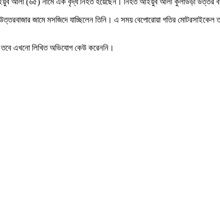
ুব আলী (৬৫) নামে এক বৃদ্ধ নিহত হয়েছেন। নিহত আইয়ুব আলী কুলাউড়া উত্তর বাজা
থেকে উত্তরবাজার জামে মসজিদে যাচ্ছিলেন তিনি। এ সময় বেপোরোয়া গতির মোটরসাইকেল
শুনছি, তবে এখনো লিখিত অভিযোগ কেউ করেননি।