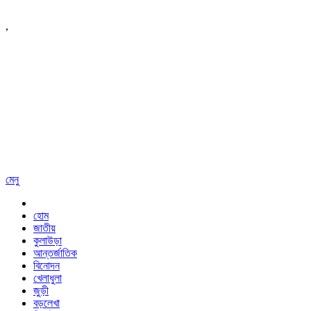
,
মেনু
হোম
জাতীয়
কুলাউড়া
আন্তর্জাতিক
বিনোদন
খেলাধুলা
জুড়ী
বড়লেখা