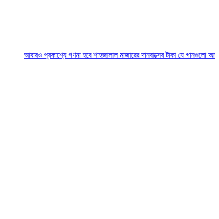
বারও প্রকাশ্যে গণনা হবে শাহজালাল মাজারের দানবাক্সের টাকা
যে গানগুলো আজও ফিরিয়ে নে