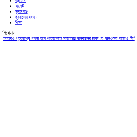
বড়লেখা
সিলেট
সুনামগঞ্জ
প্রবাসের সংবাদ
শিক্ষা
শিরোনাম
ও প্রকাশ্যে গণনা হবে শাহজালাল মাজারের দানবাক্সের টাকা
যে গানগুলো আজও ফিরিয়ে নেয় এ