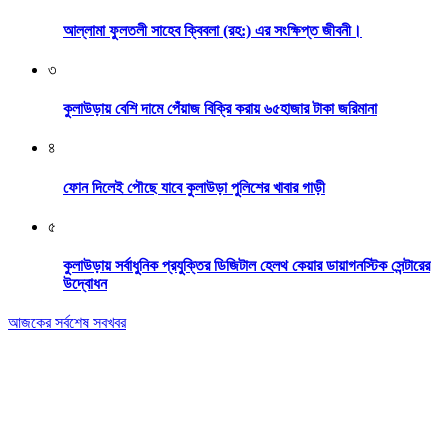
আল্লামা ফুলতলী সাহেব ক্বিবলা (রহ:) এর সংক্ষিপ্ত জীবনী।
৩
কুলাউড়ায় বেশি দামে পেঁয়াজ বিক্রি করায় ৬৫হাজার টাকা জরিমানা
৪
ফোন দিলেই পৌছে যাবে কুলাউড়া পুলিশের খাবার গাড়ী
৫
কুলাউড়ায় সর্বাধুনিক প্রযুক্তির ডিজিটাল হেলথ কেয়ার ডায়াগনস্টিক সেন্টারের
উদ্বোধন
আজকের সর্বশেষ সবখবর