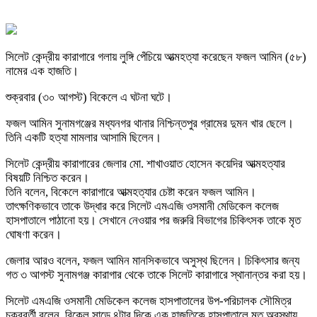
সিলেট কেন্দ্রীয় কারাগারে গলায় লুঙ্গি পেঁচিয়ে আত্মহত্যা করেছেন ফজল আমিন (৫৮)
নামের এক হাজতি।
শুক্রবার (৩০ আগস্ট) বিকেলে এ ঘটনা ঘটে।
ফজল আমিন সুনামগঞ্জের মধ্যনগর থানার নিশ্চিন্তপুর গ্রামের দুমন খার ছেলে।
তিনি একটি হত্যা মামলার আসামি ছিলেন।
সিলেট কেন্দ্রীয় কারাগারের জেলার মো. শাখাওয়াত হোসেন কয়েদির আত্মহত্যার
বিষয়টি নিশ্চিত করেন।
তিনি বলেন, বিকেলে কারাগারে আত্মহত্যার চেষ্টা করেন ফজল আমিন।
তাৎক্ষণিকভাবে তাকে উদ্ধার করে সিলেট এমএজি ওসমানী মেডিকেল কলেজ
হাসপাতালে পাঠানো হয়। সেখানে নেওয়ার পর জরুরি বিভাগের চিকিৎসক তাকে মৃত
ঘোষণা করেন।
জেলার আরও বলেন, ফজল আমিন মানসিকভাবে অসুস্থ ছিলেন। চিকিৎসার জন্য
গত ৩ আগস্ট সুনামগঞ্জ কারাগার থেকে তাকে সিলেট কারাগারে স্থানান্তর করা হয়।
সিলেট এমএজি ওসমানী মেডিকেল কলেজ হাসপাতালের উপ-পরিচালক সৌমিত্র
চক্রবর্তী বলেন, বিকেল সাড়ে ৪টার দিকে এক হাজতিকে হাসপাতালে মৃত অবস্থায়