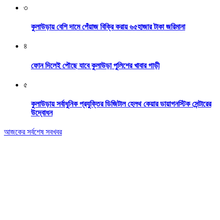
৩
কুলাউড়ায় বেশি দামে পেঁয়াজ বিক্রি করায় ৬৫হাজার টাকা জরিমানা
৪
ফোন দিলেই পৌছে যাবে কুলাউড়া পুলিশের খাবার গাড়ী
৫
কুলাউড়ায় সর্বাধুনিক প্রযুক্তির ডিজিটাল হেলথ কেয়ার ডায়াগনস্টিক সেন্টারের
উদ্বোধন
আজকের সর্বশেষ সবখবর