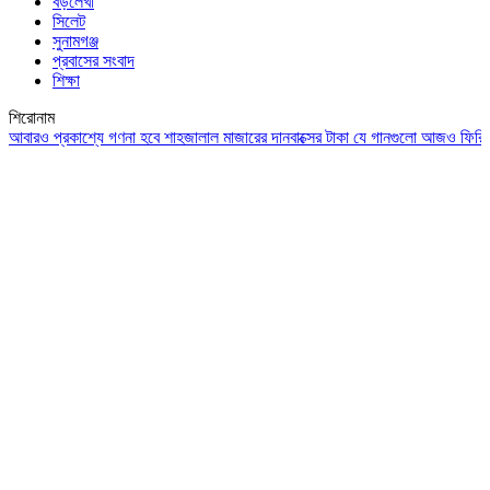
বড়লেখা
সিলেট
সুনামগঞ্জ
প্রবাসের সংবাদ
শিক্ষা
শিরোনাম
 প্রকাশ্যে গণনা হবে শাহজালাল মাজারের দানবাক্সের টাকা
যে গানগুলো আজও ফিরিয়ে নেয় এ