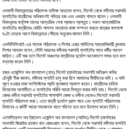
জেদ্দা এবং একটি ফ্লাইট মদীনায় যাবে।
ওসমানী বিমানবন্দরের পরিচালক হাফিজ আহমেদ বলেন, সিলেট থেকে মদীনায় সরাসরি
ফ্লাইটের যাত্রীদের অধিকাংশই পবিত্র হজ এবং ওমরাহ পালনে যাবেন। ওসমানী
বিমানবন্দর কর্তৃপক্ষ তাদের আন্তরিক সেবা প্রদানে প্রস্তুত। সকল আন্তর্জাতিক
ফ্লাইটের যাত্রীদের বোর্ডিং পাসসহ অন্যান্য কাজ সম্পন্ন করতে যাত্রার কমপক্ষে
ঘণ্টা দেড়েক আগে বিমানবন্দরে পৌঁছার অনুরোধ জানান তিনি।
এফবিসিসিআই-এর সাবেক পরিচালক ও সিপার এয়ার সার্ভিসের স্বত্বাধিকারী খন্দকার
সিপার আহমদ বলেন, সৌদি আরবের মদীনায় সরাসরি ফ্লাইটের সাথে ধর্মীয় আবেগ
জড়িত। এটি শুরু হলে সিলেট অঞ্চলের যাত্রীদের দুর্ভোগ অনেকাংশে লাঘব হবে বলে
মন্তব্য করেন তিনি।
হজ্ব এজেন্সিস অব বাংলাদেশ (হাব) সিলেট চ্যাপ্টারের সভাপতি জহিরুল কবির
চৌধুরী শীরু জানান, মদীনায় ফ্লাইট চালু করা ছিল আমাদের দীর্ঘদিনের দাবি। এ দাবি
পূরণ হওয়ায় তারা সংশ্লিষ্টদের প্রতি কৃতজ্ঞতা প্রকাশ করেন। যাত্রীদের চাহিদা
বিবেচনায় আগামীতে এ ফ্লাইটের পরিধি আরো বিস্তৃত করার দাবি তার। সিলেট থেকে
জেদ্দা-মদীনা সরাসরি ফ্লাইটের পাশাপাশি জেদ্দা ও মদীনা থেকেও সিলেটে সরাসরি
ফ্লাইট পরিচালনা করা। এতে যাত্রী দুর্ভোগ হ্রাস পাবে এবং ফ্লাইট পরিচালনায়
বিমানের এ রুটটি আরো লাভজনক খাতে পরিণত হবে বলে উল্লেখ করেন তিনি।
এসোসিয়েশন অব ট্রাভেল এজেন্টস অব বাংলাদেশ (আটাব) সিলেট চ্যাপ্টারের
সভাপতি জিয়াউর রহমান খান রেজওয়ান বলেন, সিলেট থেকে সরাসরি মদীনায় ফ্লাইট