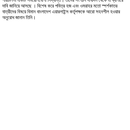
পরিচালনা একটি সময়োপযোগী সিদ্ধান্ত। তাদের সংগঠন দীর্ঘদিন থেকে এ ব্যাপারে
দাবি জানিয়ে আসছে । বিশেষ করে পবিত্র হজ এবং ওমরাহর মতো স্পর্শকাতর
যাত্রীদের বিষয়ে বিমান বাংলাদেশ এয়ারলাইন্স কর্তৃপক্ষকে আরো সহনশীল হওয়ার
অনুরোধ জানান তিনি।