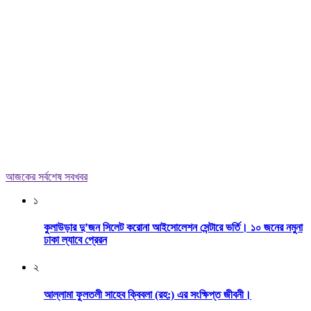
আজকের সর্বশেষ সবখবর
১
কুলাউড়ার দু’জন সিলেট করোনা আইসোলেশন সেন্টারে ভর্তি। ১০ জনের নমুনা
ঢাকা ল্যাবে প্রেরন
২
আল্লামা ফুলতলী সাহেব ক্বিবলা (রহ:) এর সংক্ষিপ্ত জীবনী।