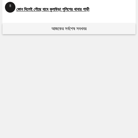
৪
ফোন দিলেই পৌছে যাবে কুলাউড়া পুলিশের খাবার গাড়ী
আজকের সর্বশেষ সবখবর
৫
কুলাউড়ায় সর্বাধুনিক প্রযুক্তির ডিজিটাল হেলথ কেয়ার ডায়াগনস্টিক সেন্টারের উদ্বোধন