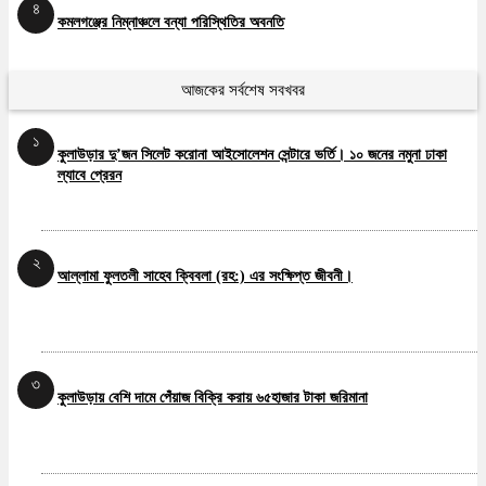
৪
কমলগঞ্জের নিম্নাঞ্চলে বন্যা পরিস্থিতির অবনতি
আজকের সর্বশেষ সবখবর
৫
১
কমলগঞ্জের নিম্নাঞ্চলে বন্যা পরিস্থিতির অবনতি
কুলাউড়ার দু’জন সিলেট করোনা আইসোলেশন সেন্টারে ভর্তি। ১০ জনের নমুনা ঢাকা
ল্যাবে প্রেরন
২
আল্লামা ফুলতলী সাহেব ক্বিবলা (রহ:) এর সংক্ষিপ্ত জীবনী।
৩
কুলাউড়ায় বেশি দামে পেঁয়াজ বিক্রি করায় ৬৫হাজার টাকা জরিমানা