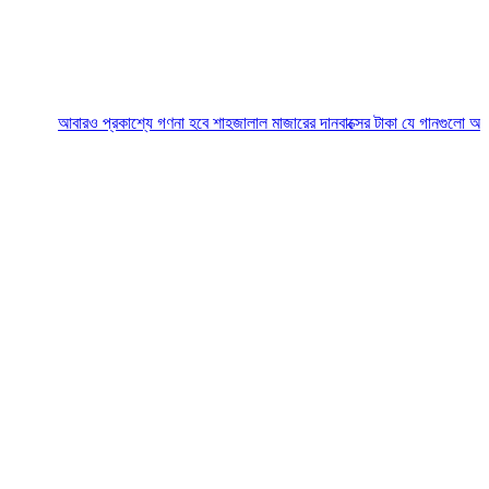
আবারও প্রকাশ্যে গণনা হবে শাহজালাল মাজারের দানবাক্সের টাকা
যে গানগুলো আজও ফিরিয়ে ন