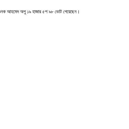
েতা রওনক আহমেদ অপু ১৯ হাজার ৫শ ৯৮ ভোট পেয়েছেন।