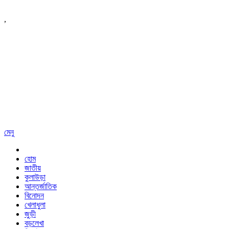
,
মেনু
হোম
জাতীয়
কুলাউড়া
আন্তর্জাতিক
বিনোদন
খেলাধুলা
জুড়ী
বড়লেখা