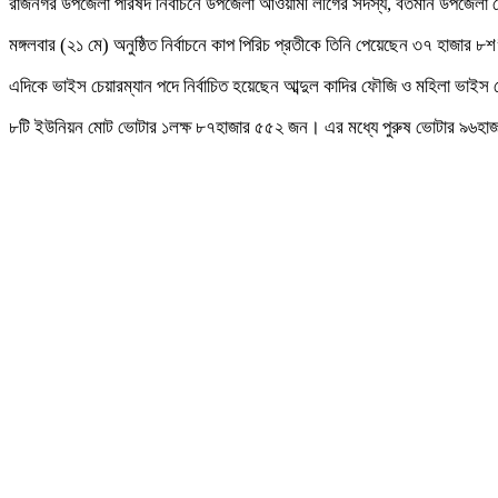
রাজনগর উপজেলা পরিষদ নির্বাচনে উপজেলা আওয়ামী লীগের সদস্য, বর্তমান উপজেলা চে
মঙ্গলবার (২১ মে) অনুষ্ঠিত নির্বাচনে কাপ পিরিচ প্রতীকে তিনি পেয়েছেন ৩৭ হা
এদিকে ভাইস চেয়ারম্যান পদে নির্বাচিত হয়েছেন আব্দুল কাদির ফৌজি ও মহিলা ভাইস চে
৮টি ইউনিয়ন মোট ভোটার ১লক্ষ ৮৭হাজার ৫৫২ জন। এর মধ্যে পুরুষ ভোটার ৯৬হা