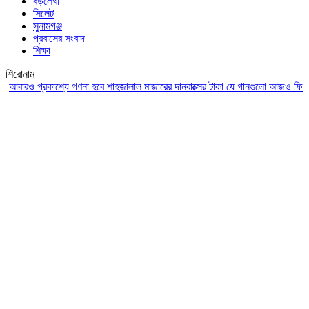
বড়লেখা
সিলেট
সুনামগঞ্জ
প্রবাসের সংবাদ
শিক্ষা
শিরোনাম
রও প্রকাশ্যে গণনা হবে শাহজালাল মাজারের দানবাক্সের টাকা
যে গানগুলো আজও ফিরিয়ে নেয় 