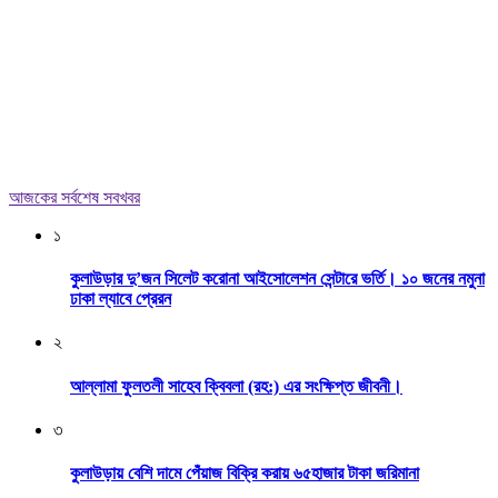
আজকের সর্বশেষ সবখবর
১
কুলাউড়ার দু’জন সিলেট করোনা আইসোলেশন সেন্টারে ভর্তি। ১০ জনের নমুনা
ঢাকা ল্যাবে প্রেরন
২
আল্লামা ফুলতলী সাহেব ক্বিবলা (রহ:) এর সংক্ষিপ্ত জীবনী।
৩
কুলাউড়ায় বেশি দামে পেঁয়াজ বিক্রি করায় ৬৫হাজার টাকা জরিমানা