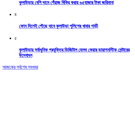
কুলাউড়ায় বেশি দামে পেঁয়াজ বিক্রি করায় ৬৫হাজার টাকা জরিমানা
৪
ফোন দিলেই পৌছে যাবে কুলাউড়া পুলিশের খাবার গাড়ী
৫
কুলাউড়ায় সর্বাধুনিক প্রযুক্তির ডিজিটাল হেলথ কেয়ার ডায়াগনস্টিক সেন্টারের
উদ্বোধন
আজকের সর্বশেষ সবখবর