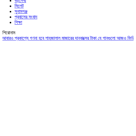
বড়লেখা
সিলেট
সুনামগঞ্জ
প্রবাসের সংবাদ
শিক্ষা
শিরোনাম
ারও প্রকাশ্যে গণনা হবে শাহজালাল মাজারের দানবাক্সের টাকা
যে গানগুলো আজও ফিরিয়ে নেয়