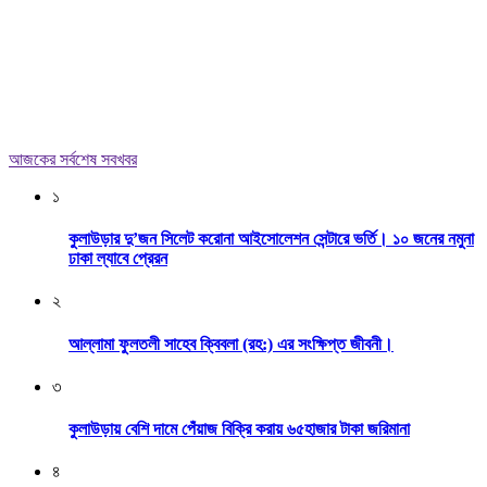
আজকের সর্বশেষ সবখবর
১
কুলাউড়ার দু’জন সিলেট করোনা আইসোলেশন সেন্টারে ভর্তি। ১০ জনের নমুনা
ঢাকা ল্যাবে প্রেরন
২
আল্লামা ফুলতলী সাহেব ক্বিবলা (রহ:) এর সংক্ষিপ্ত জীবনী।
৩
কুলাউড়ায় বেশি দামে পেঁয়াজ বিক্রি করায় ৬৫হাজার টাকা জরিমানা
৪