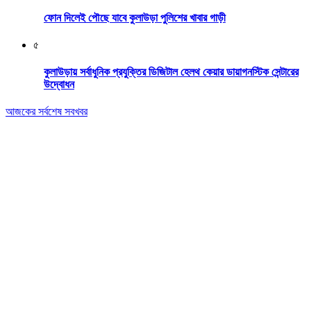
ফোন দিলেই পৌছে যাবে কুলাউড়া পুলিশের খাবার গাড়ী
৫
কুলাউড়ায় সর্বাধুনিক প্রযুক্তির ডিজিটাল হেলথ কেয়ার ডায়াগনস্টিক সেন্টারের
উদ্বোধন
আজকের সর্বশেষ সবখবর