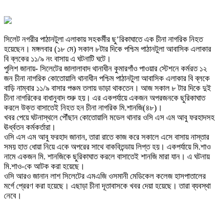
সিলেট নগরীর পাঠানটুলা এলাকায় সহকর্মীর ছু’রিকাঘাতে এক চীনা নাগরিক নিহত
হয়েছেন। মঙ্গলবার (১৮ মে) সকাল ৮টার দিকে পশ্চিম পাঠানটুলা আবাসিক এলাকার
বি ব্লকের ১১/৯ নং বাসায় এ ঘটনাটি ঘটে।
পুলিশ জানায়- সিলেটের জালালাবাদ থানাধীন কুমারগাঁও পাওয়ার স্টেশনে কর্মরত ১২
জন চীনা নাগরিক কোতোয়ালি থানাধীন পশ্চিম পাঠানটুলা আবাসিক এলাকার বি ব্লকে
বাড়ি নাম্বার ১১/৯ বাসার পঞ্চম তলায় ভাড়া থাকতেন। আজ সকাল ৮ টার দিকে দুই
চীনা নাগরিকের বাধানুবাদ শুরু হয়। এর একপর্যায়ে একজন অপরজনকে ছুরিকাঘাত
করলে উক্ত বাসাতেই নিহত হন চীনা নাগরিক মি.শানজি(৪৮)।
খবর পেয়ে ঘটনাস্থলে পৌঁছান কোতোয়ালি মডেল থানার ওসি এস এম আবু ফরহাদসহ
ঊর্ধ্বতন কর্মকর্তারা।
ওসি এস এম আবু ফরহাদ জানান, তারা রাতে কাজ করে সকালে এসে বাসায় নাস্তার
সময় হাত ধোয়া নিয়ে একে অপরের সাথে বাকবিতন্ডায় লিপ্ত হয়। একপর্যায়ে মি.শাও
নামে একজন মি. শানজিকে ছুরিকাঘাত করলে বাসাতেই শানজি মারা যান। এ ঘটনায়
মি.শাও-কে আটক করা হয়েছে।
ওসি আরও জানান লাশ সিলেটের এমএজি ওসমানী মেডিকেল কলেজ হাসপাতালের
মর্গে প্রেরণ করা হয়েছে। এছাড়া চীনা দূতাবাসকে খবর দেয়া হয়েছে। তারা ব্যবস্থা
নেবে।