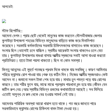
আপডেট:
স্টাফ রিপোর্টার::
আমেনা বেগম। প্রায় ছোট থেকেই মানুষের কাজ করতেন মৌলভীবাজার জেলার
‍কুলাউড়া উপজেলা শহরের বিভিন্ন মানুষদের বাড়িতে কাজ করে দিনানিপাত
করেছেন। সরকারি কর্মকর্তাদের সরকারি চিকিৎসকদের বাসাতেও কাজ করেছেন।
সংসার ছিল।ভালোই চলে যাচ্চিল। স্বামীর আরেকটা সংসার থাকলেও চলে যেত
তার। কুলাউড়া উপজেলার মাগুরা বাসায় আত্মীয় স্বজনের সবাই আসা যাওয়া করতো
প্রতিনিয়ত। হাতে টাকা পয়সা থাকতো। ছিল না কোন সমস্যা।
কিন্তু আনন্দের এই মুহুর্ত গতবছর প্রথম দিকে থমকে যায় সবকিছু। কারণ আমিনার
শরিরে ক্যান্সার রোগ পাওয়া যায়।শুরু হয় কঠিন দিন। নিজের আত্মীয় স্বজনরাও কেউ
আসেন না। জমানো সকল টাকা শেষ হয়ে যায়। মাথার চুল পযন্ত পড়ে যায় রোগের
কারনে। তার শরীর ফুলে যায়, মাঝে মাঝে প্রস্রাব পায়খানা বন্দ হয়ে যায়।জীবন যেন
জটিল রুপ নেয়।আর স্বামীর বিভিন্ন রকমের কথাবার্তাতো আছেই। সব মিলিয়ে
এতোই অসুন্থ যে রুম থেকে বের হওয়ার সামর্থ নেই তার।
আমেনার শারিরিক অবস্থা আরো খারাপ হতে থাকে। গত বছর জানতে পারে
সরকারিভাবে ক্যান্সার রোগের চিকিৎসা বাবদ টাকা দেওয়া হয়।