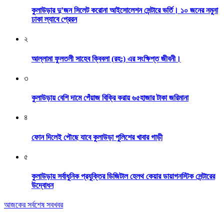
কুলাউড়ার দু’জন সিলেট করোনা আইসোলেশন সেন্টারে ভর্তি। ১০ জনের নমুনা
ঢাকা ল্যাবে প্রেরন
২
আল্লামা ফুলতলী সাহেব ক্বিবলা (রহ:) এর সংক্ষিপ্ত জীবনী।
৩
কুলাউড়ায় বেশি দামে পেঁয়াজ বিক্রি করায় ৬৫হাজার টাকা জরিমানা
৪
ফোন দিলেই পৌছে যাবে কুলাউড়া পুলিশের খাবার গাড়ী
৫
কুলাউড়ায় সর্বাধুনিক প্রযুক্তির ডিজিটাল হেলথ কেয়ার ডায়াগনস্টিক সেন্টারের
উদ্বোধন
আজকের সর্বশেষ সবখবর