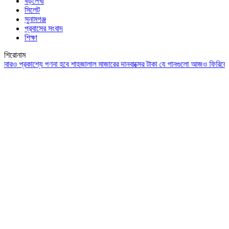
বড়লেখা
সিলেট
সুনামগঞ্জ
প্রবাসের সংবাদ
শিক্ষা
শিরোনাম
্রকাশ্যে গণনা হবে শাহজালাল মাজারের দানবাক্সের টাকা
যে গানগুলো আজও ফিরিয়ে নেয় এন্