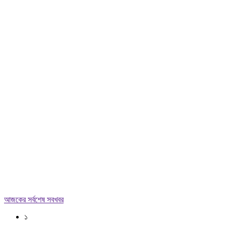
আজকের সর্বশেষ সবখবর
১