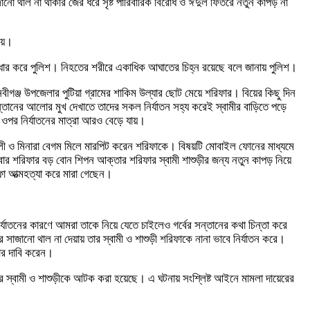
জানো থাল না থাকার জের ধরে সৃষ্ট পারিবারিক বিরোধ ও ঈদুল ফিতরে নতুন কাপড় না
েয়ে।
উদ্ধার করে পুলিশ। নিহতের শরীরে একাধিক আঘাতের চিহ্ন রয়েছে বলে জানায় পুলিশ।
ীগঞ্জ উপজেলার পুটিয়া গ্রামের শাকিম উল্যার ছোট মেয়ে শরিফার। বিয়ের কিছু দিন
সন্তানের আলোর মুখ দেখাতে তাদের সকল নির্যাতন সহ্য করেই স্বামীর বাড়িতে পড়ে
ওপর নির্যাতনের মাত্রা আরও বেড়ে যায়।
আলী ও মিনারা বেগম মিলে মারপিট করেন শরিফাকে। বিষয়টি মোবাইল ফোনের মাধ্যমে
 শরিফার বড় বোন শিপন আক্তার শরিফার স্বামী শাশুড়ীর জন্য নতুন কাপড় নিয়ে
ফা আত্মহত্যা করে মারা গেছেন।
াতনের কারণে আমরা তাকে নিয়ে যেতে চাইলেও গর্বের সন্তানের কথা চিন্তা করে
নো থাল না দেয়ায় তার স্বামী ও শাশুড়ী শরিফাকে নানা ভাবে নির্যাতন করে।
চার দাবি করেন।
ের স্বামী ও শাশুড়ীকে আটক করা হয়েছে। এ ঘটনায় সংশ্লিষ্ট আইনে মামলা দায়েরের