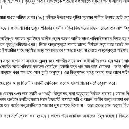
 স্বামী,শাশুরি। গৃহবধুর পিতার বাড়ি থেকে পাঠানো ইফতারীতে স্বামীর জন্য আলাদা সা
ে।
ারা যাওয়া শরিফা বেগম (২০) নবীগঞ্জ উপজেলার পুটিয়া গ্রামের শাকিম উল্যার ছোট ম
করেছে। যদিও শনিবার দুপুরে শরিফার স্বামীর বাড়ির নিজ ঘরের বিছানা থেকে তার লাশ 
 তাহিরপুর গ্রামের মৃত ইছন আলীর ছেলে আরশ আলীর সাথে পারিবারিকভাবে বিবাহ হয় নব
রেন গৃহবধূ শরিফার ওপর। নিজে অন্তস্বত্তা থাকায় তাদের নির্যাতন সহ্য করে গর্ভের 
ইফতারীর সাথে স্বামীর জন্য আলাদাভাবে সাজানো থাল না দেয়ায় অন্তস্বত্তা শরিফার 
দের নতুন কাপড় না আসাকে কেন্দ্র করে শাশুড়ীর সাথে কথা কাটাকাটির জের ধরে আরশ 
হরির সময় শরিফার ব্যবহৃত মোবাইল ফোনটি বন্ধ পান তার ভাই-বোনেরা। আজ শনিবার
র মাধ্যমে খবর পান তার বোন খুবই অসুস্থ। এর কিছুক্ষনের মধ্যে আবার খবর আসে শরি
া তদন্তের জন্য সিলেট ওসমানী মেডিকেল কলেজ হাসপাতালের মর্গে প্রেরণ করে।
নের ওপর তার স্বামী ও শাশুড়ী যৌতুকসহ নানা অযুহাতে নির্যাতন করতো। তাদের নির্য
ব অনটনে চলতি রমজান মাসে ইফতারী পাঠাতে দেরি ও আরশ আলীর জন্য আলাদা করে সাজা
িয়ে তার গর্ভের সন্তানটিকেও আলোর মুখ দেখতে দিলো না। তারা তাদের বোন হত্যার বি
্ধার করে মর্গে প্রেরণ করা হয়েছে। লাশের গায়ে একাধিক আঘাতের চিহ্ন রয়েছে। নিহত