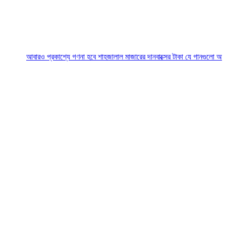
বারও প্রকাশ্যে গণনা হবে শাহজালাল মাজারের দানবাক্সের টাকা
যে গানগুলো আজও ফিরিয়ে ন