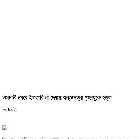
ওসমানী নগরে ইফতারি না দেয়ায় অন্তঃসত্ত্বা গৃহবধূকে হত্যা
আপডেট: