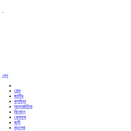
,
মেনু
হোম
জাতীয়
কুলাউড়া
আন্তর্জাতিক
বিনোদন
খেলাধুলা
জুড়ী
বড়লেখা