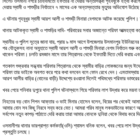
সিলেট ওসমানী নগরে চাহিদামতো ইফতারি না দেয়ায় অন্তঃসত্ত্বা গৃহবধূকে হত্যা করলো
দেয়ায় স্বামী ও শাশুড়ীর নির্যাতনে ৭ মাসের এক অন্তস্বত্তার মৃত্যুর অভিযোগ উঠেছ
এ ঘটনায় গৃহবুধুর স্বামী আরশ আলী ও শাশুড়ী মিনারা বেগমকে আটক করেছে পুলিশ। ম
থানায় আটককৃত স্বামী ও শাশুড়ির দাবি- পরিবারের সবার অজান্তে শরিফা আত্মহত্যা 
স্থানীয় ও পুলিশ সূত্রে জানা যায়, প্রায় ৯ মাস আগে উপজেলার উসমানপুর ইউনিয়নের
পর যৌতুকসহ নানা অযুহাতে স্বামী আরশ আলী ও শাশুড়ী মিনারা বেগম নির্যাতন শুরু ক
থাকেন শরিফা। চলতি রমজান মাসে তার পিত্রালয় থেকে ইফতারী দিতে দেরি করায় এবং 
গতকাল শুক্রবার সন্ধ্যায় শরিফার পিত্রালয় থেকে স্বামীর বাড়ির লোকজনের জন্য ঈ
শরিফা তার ভাইকে অবগত করে পরে কথা বলবেন বলে ফোন রেখে দেন। এমতাবস্থায় সে
আরশ আলীর বাড়ির (বোনের বাড়ী) উদ্দেশ্যে রওয়ানা দিলেই পথিমধ্যে শরিফার ভাশুরে
খবর পেয়ে শনিবার দুপুরে থানা পুলিশ ঘটনাস্থলে গিয়ে শরিফার লাশ উদ্ধার করে ময়ন
নিহতের বড় বোন শিপন আক্তার ও ভাই মিনার হোসেন বলেন, বিয়ের পর থেকেই আমার বো
আমার বোন সব কিছু নিরবে সহ্য করে যেত। আমরা গরিব মানুষ লকডাউনের কারণে অভা
সর্বশেষ নতুন কাপড় পাঠাতে দেরি করায় তারা আমার বোনকে দুনিয়া থেকে বিদায় করে দ
ওসমানীগর থানার ভারপ্রাপ্ত কর্মকর্তা(ওসি) শ্যামল বনিক বলেন, খবর পেয়ে লাশ উদ
প্রস্তুতি চলছে।