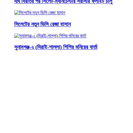
দীর্ঘ বিরতির পর সিলেট-ম্যানচেস্টার সরাসরি ফ্লাইট চালু
সিলেটের নতুন ডিসি রেজা হাসান
সুনামগঞ্জ-২ (দিরাই-শাল্লা) শিশির মনিরের বার্তা