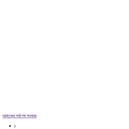
আজকের সর্বশেষ সবখবর
১