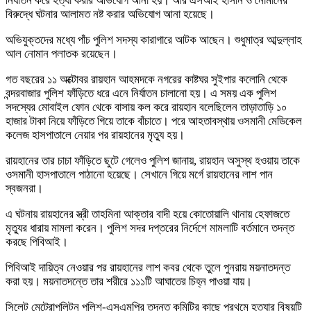
নির্যাতন করে হত্যা করার অভিযোগ আনা হয়। আর এসআই হাসান ও নোমানের
বিরুদ্ধে ঘটনার আলামত নষ্ট করার অভিযোগ আনা হয়েছে।
অভিযুক্তদের মধ্যে পাঁচ পুলিশ সদস্য কারাগারে আটক আছেন। শুধুমাত্র আব্দুল্লাহ
আল নোমান পলাতক রয়েছেন।
গত বছরের ১১ অক্টোবর রায়হান আহমদকে নগরের কাষ্টঘর সুইপার কলোনি থেকে
বন্দরবাজার পুলিশ ফাঁড়িতে ধরে এনে নির্যাতন চালানো হয়। এ সময় এক পুলিশ
সদস্যের মোবাইল ফোন থেকে বাসায় কল করে রায়হান বলেছিলেন তাড়াতাড়ি ১০
হাজার টাকা নিয়ে ফাঁড়িতে গিয়ে তাকে বাঁচাতে। পরে আহতাবস্থায় ওসমানী মেডিকেল
কলেজ হাসপাতালে নেয়ার পর রায়হানের মৃত্যু হয়।
রায়হানের তার চাচা ফাঁড়িতে ছুটে গেলেও পুলিশ জানায়, রায়হান অসুস্থ হওয়ায় তাকে
ওসমানী হাসপাতালে পাঠানো হয়েছে। সেখানে গিয়ে মর্গে রায়হানের লাশ পান
স্বজনরা।
এ ঘটনায় রায়হানের স্ত্রী তাহমিনা আক্তার বাদী হয়ে কোতোয়ালি থানায় হেফাজতে
মৃত্যুর ধারায় মামলা করেন। পুলিশ সদর দপ্তরের নির্দেশে মামলাটি বর্তমানে তদন্ত
করছে পিবিআই।
পিবিআই দায়িত্ব নেওয়ার পর রায়হানের লাশ কবর থেকে তুলে পুনরায় ময়নাতদন্ত
করা হয়। ময়নাতদন্তে তার শরীরে ১১১টি আঘাতের চিহ্ন পাওয়া যায়।
সিলেট মেট্রোপলিটন পুলিশ-এসএমপির তদন্ত কমিটির কাছে প্রথমে হত্যার বিষয়টি