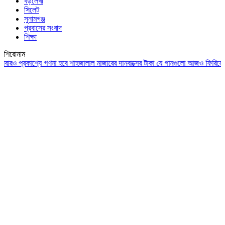
বড়লেখা
সিলেট
সুনামগঞ্জ
প্রবাসের সংবাদ
শিক্ষা
শিরোনাম
্রকাশ্যে গণনা হবে শাহজালাল মাজারের দানবাক্সের টাকা
যে গানগুলো আজও ফিরিয়ে নেয় এন্ড