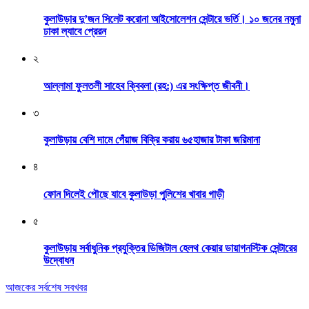
কুলাউড়ার দু’জন সিলেট করোনা আইসোলেশন সেন্টারে ভর্তি। ১০ জনের নমুনা
ঢাকা ল্যাবে প্রেরন
২
আল্লামা ফুলতলী সাহেব ক্বিবলা (রহ:) এর সংক্ষিপ্ত জীবনী।
৩
কুলাউড়ায় বেশি দামে পেঁয়াজ বিক্রি করায় ৬৫হাজার টাকা জরিমানা
৪
ফোন দিলেই পৌছে যাবে কুলাউড়া পুলিশের খাবার গাড়ী
৫
কুলাউড়ায় সর্বাধুনিক প্রযুক্তির ডিজিটাল হেলথ কেয়ার ডায়াগনস্টিক সেন্টারের
উদ্বোধন
আজকের সর্বশেষ সবখবর