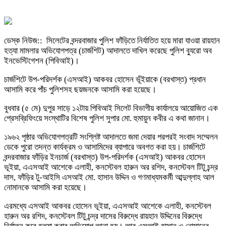
ডেস্ক নিউজ:: সিলেটের বন্দরবাজার পুলিশ ফাঁড়িতে নির্যাতিত হয়ে মারা যাওয়া রায়হান
হত্যা মামলার অভিযোগপত্র (চার্জশিট) আদালতে দাখিল করেছে পুলিশ ব্যুরো অব
ইনভেস্টিগেশন (পিবিআই)।
চার্জশিটে উপ-পরিদর্শক (এসআই) আকবর হোসেন ভূঁইয়াকে (বরখাস্ত) প্রধান
আসামি করে পাঁচ পুলিশসহ ছয়জনকে আসামি করা হয়েছে।
বুধবার (৫ মে) দুপুর সাড়ে ১২টায় পিবিআই সিলেট বিভাগীয় কার্যালয়ে আয়োজিত এক
প্রেসব্রিফিংয়ে সংস্থাটির বিশেষ পুলিশ সুপার মো. হুমায়ুন কবীর এ কথা জানান।
১৯৬২ পৃষ্ঠার অভিযোগপত্রটি সংশ্লিষ্ট আদালতে জমা দেয়ার পরপরই সংবাদ সম্মেলন
ডেকে পুরো তদন্ত কার্যক্রম ও আসামিদের ব্যাপারে অবগত করা হয়। চার্জশিটে
বন্দরবাজার ফাঁড়ির ইনচার্জ (বরখাস্ত) উপ-পরিদর্শক (এসআই) আকবর হোসেন
ভূইয়া, এএসআই আশেকে এলাহী, কনস্টেবল হারুন অর রশিদ, কনস্টেবল টিটু চন্দ্র
দাস, ফাঁড়ির টু-আইসি এসআই মো. হাসান উদ্দিন ও গণমাধ্যমকর্মী আব্দুল্লাহ আল
নোমানকে আসামি করা হয়েছে।
এরমধ্যে এসআই আকবর হোসেন ভূইয়া, এএসআই আশেকে এলাহী, কনস্টেবল
হারুন অর রশিদ, কনস্টেবল টিটু চন্দ্র দাসের বিরুদ্ধে রায়হান উদ্দিনের বিরুদ্ধে