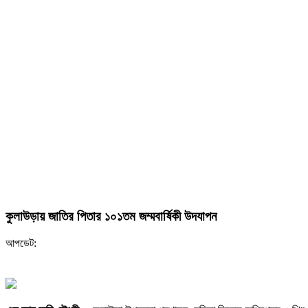
কুলাউড়ায় জাতির পিতার ১০১তম জম্মবার্ষিকী উদযাপন
আপডেট: