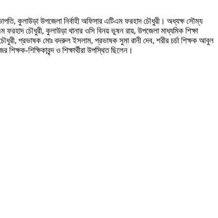
র সভাপতি, কুলাউড়া উপজেলা নির্বাহী অফিসার এটিএম ফরহাদ চৌধুরী। অধ্যক্ষ সৌম্য
 ফরহাদ চৌধুরী, কুলাউড়া থানার ওসি বিনয় ভুষন রায়, উপজেলা মাধ্যমিক শিক্ষা
ধুরী, প্রভাষক মোঃ বদরুল ইসলাম, প্রভাষক সুমা রানী দেব, শরীর চর্চা শিক্ষক আবুল
্ষক-শিক্ষিকাবৃন্দ ও শিক্ষার্থীরা উপস্থিত ছিলেন।