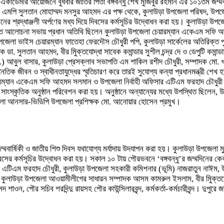
াডেমীর আয়োজনে বুধবার জাতির পিতা বঙ্গবন্ধু শেখ মুজিবুর রহমান এঁঁর ১০১তম জম্মবা
 এমপি সুলতান মোহাম্মদ মনসুর আহমদ এর পক্ষ থেকে, কুলাউড়া উপজেলা পরিষদ, উপজেলা 
গঠনের শ্রদ্ধাঞ্জলী অর্পণের মধ্য দিয়ে দিবসের কর্মসূচির উদ্বোধন করা হয়। কুলাউড়া 
ুষ্ঠিত আলোচনা সভায় প্রধান অতিথি ছিলেন কুলাউড়া উপজেলা চেয়ারম্যান একেএম সফি
লা ভাইস চেয়ারম্যান ফাতেহা ফেরদৌস চৌধুরী পপি, কুলাউড়া সার্কেলের অতিরিক্ত পুলিশ 
াদক ডা. সুলতান আহমদ, বীর মুিক্তযোদ্ধা সাবেক কমান্ডার সুশীল চন্দ্র দে ও ডেপুটি ক
ভার.) আবুল বাসার, কুলাউড়া প্রেসক্লাব সভাপতি এম শাকিল রশীদ চৌধুরী, সম্পাদক মো
নৈতিক জীবন ও স্বাধীনতাযুদ্ধের স্মৃতিচারণ করে তারই সুযোগ্য কন্যা প্রধানমন্ত্রী শেখ 
 চেয়ারম্যান একেএম সফি আহমদ সলমান ও উপজেলা নির্বাহী অফিসার এটিএম ফরহাদ চৌধুর
 সাংস্কৃতিক অনুষ্ঠান পরিবেশন করা হয়। অনুষ্ঠানে অন্যান্যের মধ্যে উপস্থিত ছিলেন, 
পজেলা আনসার-ভিডিপি উপজেলা প্রশিক্ষক মো. আনোয়ার হোসেন প্রমুখ।
বার্ষিকী ও জাতীয় শিশু দিবস যথাযোগ্য মর্যাদায় উদযাপন করা হয়। কুলাউড়া উপজেলা মুক্
ে দিবসের কর্মসূচির উদ্বোধন করা হয়। সকাল ১০ টায় পৌরভবনে ‘বঙ্গবন্ধু’র জম্মদিনের 
টিএম ফরহাদ চৌধুরী, কুলাউড়া উপজেলা সহকারী কমিশনার (ভূমি) নাজরাতুন নাঈম, উপ
, কুলাউড়া উপজেলা আওয়ামীলীগের সাধারন সম্পাদক আসম কামরুল ইসলাম, বীর মুিক্তযোদ্
, পৌর সচিব শরদিন্দু রায়সহ পৌর কাউন্সিলারবৃন্দ, কর্মকর্তা-কর্মচারীবৃন্দ। দুপুরে 