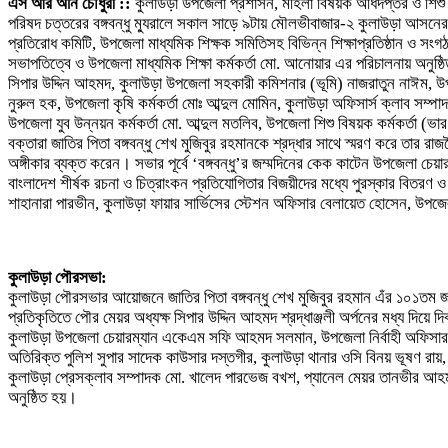
এস আর অনি চৌধুরী ::
কুলাউড়া উপজেলা প্রশাসন, মহিলা বিষয়ক অধিদপ্তর ও শিশু এক
পরিষদ চত্তরের বঙ্গবন্ধু ম্যুরালে সকাল সাড়ে ৯টায় মৌলভীবাজার-২ কুলাউড়া আসনের
প্রতিরোধ কমিটি, উপজেলা মাধ্যমিক শিক্ষক সমিতিসহ বিভিন্ন শিক্ষাপ্রতিষ্ঠান ও সং
সভাপতিত্বে ও উপজেলা মাধ্যমিক শিক্ষা কর্মকর্তা মো. আনোয়ার এর পরিচালনায় অন
সিপার উদ্দিন আহমদ, কুলাউড়া উপজেলা সহকারী কমিশনার (ভূমি) নাজরাতুন নাঈম, উপজে
নুরুল হক, উপজেলা কৃষি কর্মকর্তা মোঃ আব্দুল মোমিন, কুলাউড়া অফিসার্স ক্লাব সম্প
উপজেলা যুব উন্নয়ন কর্মকর্তা মো. আব্দুল মতলিব, উপজেলা শিশু বিষয়ক কর্মকর্তা (
বক্তারা জাতির পিতা বঙ্গবন্ধু শেখ মুজিবুর রহমানকে শ্রদ্ধার সাথে স্মরণ করে তার রাজ
অঙ্গীকার ব্যক্ত করেন। সভার পূর্বে ‘বঙ্গবন্ধু’র জম্মদিনের কেক কাটেন উপজেলা
বাংলাদেশ শীর্ষক রচনা ও চিত্রাংকন প্রতিযোগিতার বিজয়ীদের মধ্যে পুরস্কার বিতরণ ও
শাহানারা পারভীন, কুলাউড়া ফায়ার সার্ভিসের স্টেশন অফিসার বেলায়েত হোসেন, উ
কুলাউড়া পৌরসভা:
কুলাউড়া পৌরসভার আয়োজনে জাতির পিতা বঙ্গবন্ধু শেখ মুজিবুর রহমান এঁর ১০১তম জম্ম
প্রতিকৃতিতে পৌর মেয়র অধ্যক্ষ সিপার উদ্দিন আহমদ শ্রদ্ধাঞ্জলী অর্পনের মধ্য দিয়
কুলাউড়া উপজেলা চেয়ারম্যান একেএম সফি আহমদ সলমান, উপজেলা নির্বাহী অফিসার এ
অতিরিক্ত পুলিশ সুপার সাদেক কাউসার দস্তগীর, কুলাউড়া থানার ওসি বিনয় ভূষণ রায়
কুলাউড়া প্রেসক্লাব সম্পাদক মো. খালেদ পারভেজ বখশ, প্যানেল মেয়র তানভীর আহমদ শাওন
অনুষ্ঠিত হয়।