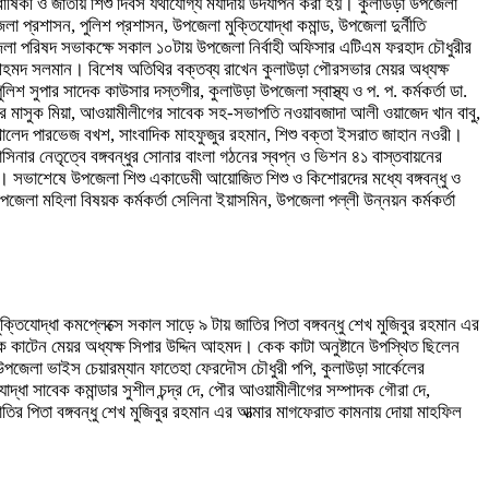
র্ষিকী ও জাতীয় শিশু দিবস যথাযোগ্য মর্যাদায় উদযাপন করা হয়। কুলাউড়া উপজেলা
প্রশাসন, পুলিশ প্রশাসন, উপজেলা মুক্তিযোদ্ধা কমান্ড, উপজেলা দুর্নীতি
উপজেলা পরিষদ সভাকক্ষে সকাল ১০টায় উপজেলা নির্বাহী অফিসার এটিএম ফরহাদ চৌধুরীর
 আহমদ সলমান। বিশেষ অতিথির বক্তব্য রাখেন কুলাউড়া পৌরসভার মেয়র অধ্যক্ষ
সুপার সাদেক কাউসার দস্তগীর, কুলাউড়া উপজেলা স্বাস্থ্য ও প. প. কর্মকর্তা ডা.
মান্ডার মাসুক মিয়া, আওয়ামীলীগের সাবেক সহ-সভাপতি নওয়াবজাদা আলী ওয়াজেদ খান বাবু,
. খালেদ পারভেজ বখশ, সাংবাদিক মাহফুজুর রহমান, শিশু বক্তা ইসরাত জাহান নওরী।
হাসিনার নেতৃত্বে বঙ্গবন্ধুর সোনার বাংলা গঠনের স্বপ্ন ও ভিশন ৪১ বাস্তবায়নের
ী। সভাশেষে উপজেলা শিশু একাডেমী আয়োজিত শিশু ও কিশোরদের মধ্যে বঙ্গবন্ধু ও
উপজেলা মহিলা বিষয়ক কর্মকর্তা সেলিনা ইয়াসমিন, উপজেলা পল্লী উন্নয়ন কর্মকর্তা
তিযোদ্ধা কমপ্লেক্সে সকাল সাড়ে ৯ টায় জাতির পিতা বঙ্গবন্ধু শেখ মুজিবুর রহমান এর
কেক কাটেন মেয়র অধ্যক্ষ সিপার উদ্দিন আহমদ। কেক কাটা অনুষ্টানে উপস্থিত ছিলেন
জেলা ভাইস চেয়ারম্যান ফাতেহা ফেরদৌস চৌধুরী পপি, কুলাউড়া সার্কেলের
ধা সাবেক কমান্ডার সুশীল চন্দ্র দে, পৌর আওয়ামীলীগের সম্পাদক গৌরা দে,
জাতির পিতা বঙ্গবন্ধু শেখ মুজিবুর রহমান এর আত্মার মাগফেরাত কামনায় দোয়া মাহফিল