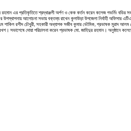
ুজিবুর রহমান এর প্রতিকৃতিতে শ্রদ্ধাঞ্জলী অর্পণ ও কেক কর্তন করেন কলেজ গভর্নিং বডি
ের উপস্থাপনায় আলোচনা সভায় বক্তব্য রাখেন কুলাউড়া উপজেলা নির্বাহী অফিসার এটিএম
তি এম শাকিল রশীদ চৌধুরী, সহকারী অধ্যাপক সজীব কুমার ভৌমিক, প্রভাষক মুরাদ আলম চৌ
শ। সভাশেষে দোয়া পরিচালনা করেন প্রভাষক মো. জাহিদুর রহমান। অনুষ্ঠানে কলেজের শিক