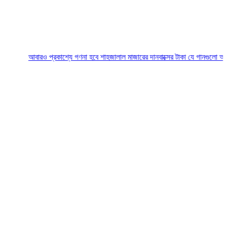
আবারও প্রকাশ্যে গণনা হবে শাহজালাল মাজারের দানবাক্সের টাকা
যে গানগুলো আজও ফিরিয়ে ন