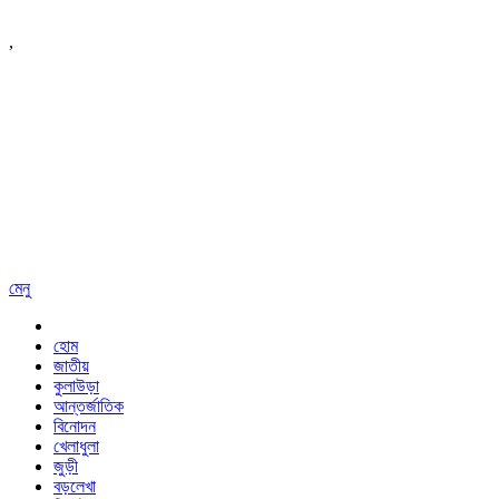
,
মেনু
হোম
জাতীয়
কুলাউড়া
আন্তর্জাতিক
বিনোদন
খেলাধুলা
জুড়ী
বড়লেখা