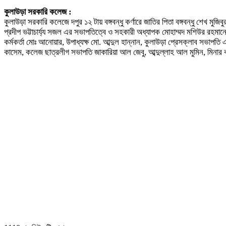
কুলাউড়া সরকারি কলেজ :
কুলাউড়া সরকারি কলেজে দপুর ১২ টায় বঙ্গবন্ধু কর্ণারে জাতির পিতা বঙ্গবন্ধু শেখ ম
প্রদীপ ভট্টাচার্য্য সজল এর সভাপতিত্বে ও সহকারী অধ্যাপক মোহাম্মদ মশিউর রহমান
কর্মকর্তা মোঃ আনোয়ার, উপাধ্যক্ষ মো. আব্দুল হান্নান, কুলাউড়া প্রেসক্লাব সভাপ
কাসেম, কলেজ ছাত্রলীগ সভাপতি জাকারিয়া আল জেবু, আব্দুল্লাহ আল মুমিন, মিনার বখ