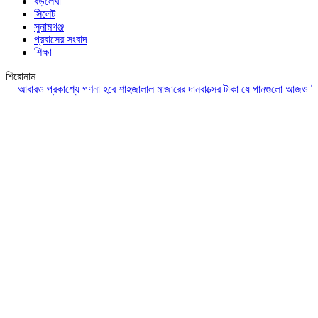
বড়লেখা
সিলেট
সুনামগঞ্জ
প্রবাসের সংবাদ
শিক্ষা
শিরোনাম
বারও প্রকাশ্যে গণনা হবে শাহজালাল মাজারের দানবাক্সের টাকা
যে গানগুলো আজও ফিরিয়ে ন