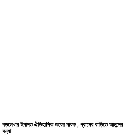
বড়লেখার ইবাদত ঐতিহাসিক জয়ের নায়ক , গ্রামের বাড়িতে আনন্দের
বন্যা