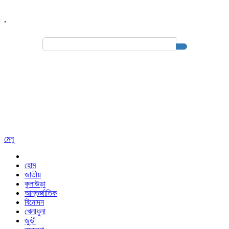
,
Search
for:
মেনু
হোম
জাতীয়
কুলাউড়া
আন্তর্জাতিক
বিনোদন
খেলাধুলা
জুড়ী