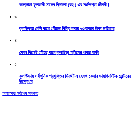
আল্লামা ফুলতলী সাহেব ক্বিবলা (রহ:) এর সংক্ষিপ্ত জীবনী।
৩
কুলাউড়ায় বেশি দামে পেঁয়াজ বিক্রি করায় ৬৫হাজার টাকা জরিমানা
৪
ফোন দিলেই পৌছে যাবে কুলাউড়া পুলিশের খাবার গাড়ী
৫
কুলাউড়ায় সর্বাধুনিক প্রযুক্তির ডিজিটাল হেলথ কেয়ার ডায়াগনস্টিক সেন্টারের
উদ্বোধন
আজকের সর্বশেষ সবখবর