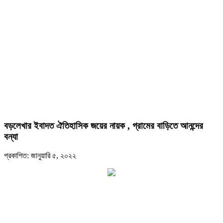
বড়লেখার ইবাদত ঐতিহাসিক জয়ের নায়ক , গ্রামের বাড়িতে আনন্দের
বন্যা
প্রকাশিত: জানুয়ারি ৫, ২০২২