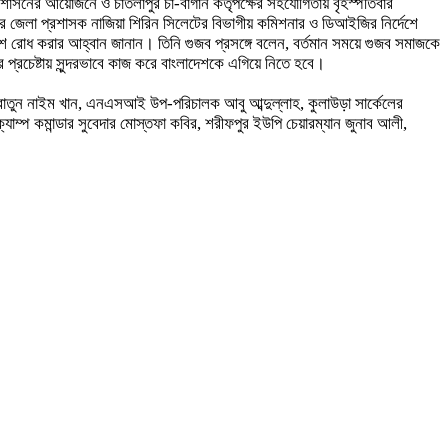
রশাসনের আয়োজনে ও চাতলাপুর চা-বাগান কর্তৃপক্ষের সহযোগিতায় বৃহস্পতিবার
জার জেলা প্রশাসক নাজিয়া শিরিন সিলেটের বিভাগীয় কমিশনার ও ডিআইজির নির্দেশে
ে রোধ করার আহ্বান জানান। তিনি গুজব প্রসঙ্গে বলেন, বর্তমান সময়ে গুজব সমাজকে
্রচেষ্টায় সুন্দরভাবে কাজ করে বাংলাদেশকে এগিয়ে নিতে হবে।
জরাতুন নাইম খান, এনএসআই উপ-পরিচালক আবু আব্দুল্লাহ, কুলাউড়া সার্কেলের
ম্প কমান্ডার সুবেদার মোস্তফা কবির, শরীফপুর ইউপি চেয়ারম্যান জুনাব আলী,