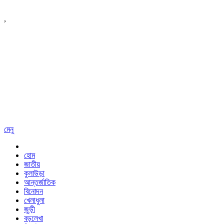
,
মেনু
হোম
জাতীয়
কুলাউড়া
আন্তর্জাতিক
বিনোদন
খেলাধুলা
জুড়ী
বড়লেখা