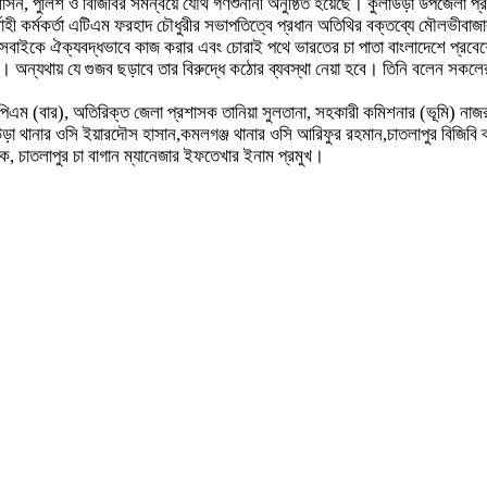
্রশাসন, পুলিশ ও বিজিবির সমন্বয়ে যৌথ গণশুনানী অনুষ্ঠিত হয়েছে। কুলাউড়া উপজেলা প্
্বাহী কর্মকর্তা এটিএম ফরহাদ চৌধুরীর সভাপতিত্বে প্রধান অতিথির বক্তব্যে মৌলভীবা
ে সবাইকে ঐক্যবদ্ধভাবে কাজ করার এবং চোরাই পথে ভারতের চা পাতা বাংলাদেশে প্রবেশ
ন্যথায় যে গুজব ছড়াবে তার বিরুদ্ধে কঠোর ব্যবস্থা নেয়া হবে। তিনি বলেন সকলের প
পিএম (বার), অতিরিক্ত জেলা প্রশাসক তানিয়া সুলতানা, সহকারী কমিশনার (ভূমি) না
থানার ওসি ইয়ারদৌস হাসান,কমলগঞ্জ থানার ওসি আরিফুর রহমান,চাতলাপুর বিজিবি ক্যা
ক, চাতলাপুর চা বাগান ম্যানেজার ইফতেখার ইনাম প্রমুখ।