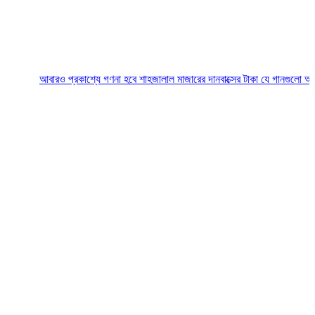
আবারও প্রকাশ্যে গণনা হবে শাহজালাল মাজারের দানবাক্সের টাকা
যে গানগুলো আজও ফিরিয়ে ন