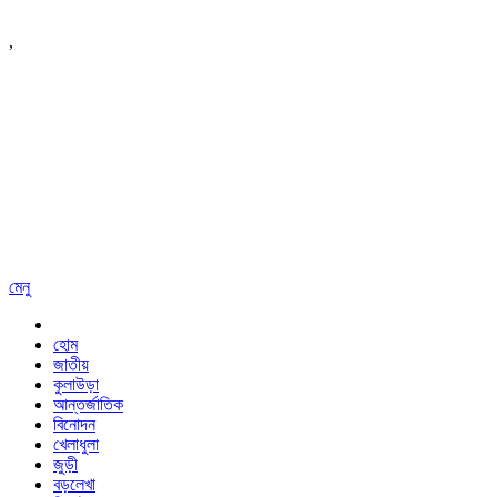
,
মেনু
হোম
জাতীয়
কুলাউড়া
আন্তর্জাতিক
বিনোদন
খেলাধুলা
জুড়ী
বড়লেখা