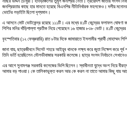
নাছির উদ্দিন চৌধুরী। হাওড়াঞ্চলের তুমুল জনপ্রিয় নেতা। ত্রয়োদশ জাতীয় সংসদ নির্
জনপ্রিয়তার কাছে হার মানতে হয়েছে বিএনপির নীতিনির্ধারক মহলকেও। দলীয় মনোনয়ন
ভোটের লড়াইটা ছিলো দৃশ্যমান।
এ আসনে মোট ভোটকেন্দ্র রয়েছে ১১১টি। এর মধ্যে ৪১টি কেন্দ্রের ফলাফল ঘোষণা করা
শিশির মনির দাঁড়িপাল্লা প্রতীক নিয়ে পেয়েছেন ১৬ হাজার ৮৩৮ ভোট। ৪১টি কেন্দ্রের
বৃহস্পতিবার (১২ ফেব্রুয়ারি) রাত ৮টার দিকে জামায়াতে ইসলামীর প্রার্থী মোহাম্মদ
জানা যায়, ছাত্রজীবনে সিলেট শহরে আইয়ূব খানকে লক্ষ্য করে জুতা নিক্ষেপ করে প
তিনি ভর্তি হয়েছিলেন মৌলভীবাজার সরকারি কলেজে। ছাত্র সংসদ নির্বাচনে সেখানেও 
এর আগে সুনামগঞ্জ সরকারি কলেজের ভিপি ছিলেন। স্বাধীনতা যুদ্ধে অংশ নিয়ে বীরত্ব
আমার বড় পাওয়া। কে তালিকাভুক্ত করল আর কে করল না তাতে আমার কিছু যায় আসে না