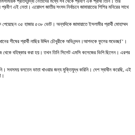
ময়িক প্রতিদ্বন্দ্বী নেতাদের মধ্যে সব থেকে প্রবীণ এক প্রার্থী তিনি। তার
 প্রবীণ এই নেতা। এয়োদশ জাতীয় সংসদ নির্বাচনে জামায়াতের শিশির মনিরের সাথে
ীকে পেয়েছেন ৩৫ হাজার ৫৩৮ ভোট। অন্যদিকে জামায়াতে ইসলামীর প্রার্থী মোহাম্মদ
ধানের শীষের প্রার্থী নাছির উদ্দিন চৌধুরীকে অভিনন্দন।আপনকে ফুলের শুভেচ্ছf’।
ি কলেজ থেকে বহিষ্কার করা হয়। তখন তিনি সিলেট এমসি কলেজের ভিপি ছিলেন। এরপর
েননি। সবসময় বলতেন ভাতা খাওয়ার জন্য মুক্তিযুদ্ধ করিনি। দেশ স্বাধীন করেছি, এই
রী।