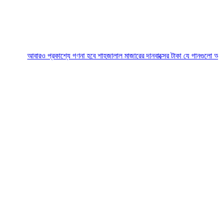
আবারও প্রকাশ্যে গণনা হবে শাহজালাল মাজারের দানবাক্সের টাকা
যে গানগুলো আজও ফিরিয়ে ন