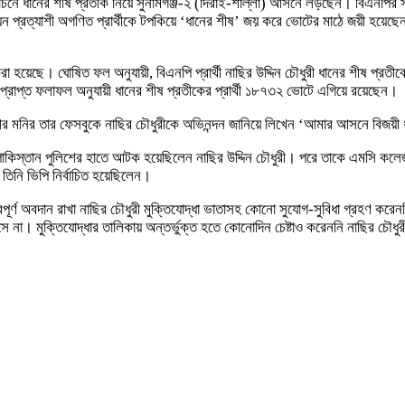
বাচনে ধানের শীষ প্রতীক নিয়ে সুনামগঞ্জ-২ (দিরাই-শাল্লা) আসনে লড়ছেন। বিএনপির সমসা
 প্রত্যাশী অগণিত প্রার্থীকে টপকিয়ে ‘ধানের শীষ’ জয় করে ভোটের মাঠে জয়ী হয়েছেন
 হয়েছে। ঘোষিত ফল অনুযায়ী, বিএনপি প্রার্থী নাছির উদ্দিন চৌধুরী ধানের শীষ প্রত
 প্রাপ্ত ফলাফল অনুযায়ী ধানের শীষ প্রতীকের প্রার্থী ১৮৭৩২ ভোটে এগিয়ে রয়েছেন।
 শিশির মনির তার ফেসবুকে নাছির চৌধুরীকে অভিনন্দন জানিয়ে লিখেন ‘আমার আসনে বিজয়ী 
ূর্ব পাকিস্তান পুলিশের হাতে আটক হয়েছিলেন নাছির উদ্দিন চৌধুরী। পরে তাকে এমস
তিনি ভিপি নির্বাচিত হয়েছিলেন।
পূর্ণ অবদান রাখা নাছির চৌধুরী মুক্তিযোদ্ধা ভাতাসহ কোনো সুযোগ-সুবিধা গ্রহণ কর
। মুক্তিযোদ্ধার তালিকায় অন্তর্ভুক্ত হতে কোনোদিন চেষ্টাও করেননি নাছির চৌধু