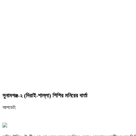
সুনামগঞ্জ-২ (দিরাই-শাল্লা) শিশির মনিরের বার্তা
আপডেট: