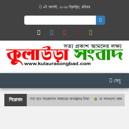
৯ই আগস্ট, ২০২৬ খ্রিস্টাব্দ
,
রবিবার
Search
for:
মেনু
রও প্রকাশ্যে গণনা হবে শাহজালাল মাজারের দানবাক্সের টাকা
যে গানগুলো আজও ফিরিয়ে নে
শিরোনাম