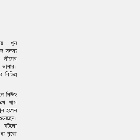
ায় খুন
দ সদস্য
 লীগের
 আনার।
বিভিন্ন
ইন নিউজ
ুখে খাস
ুন হলেন
শুনেছেন।
না ঘটলো
যে পুরো