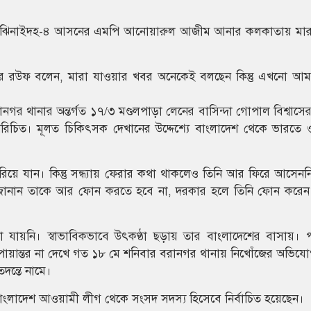
াল বলেন, ঝিনাইদহ-৪ আসনের এমপি আনোয়ারুল আজীম আনার কলকাতায় মা
ুর রউফ বলেন, মারা যাওয়ার খবর অনেকেই বলছেন কিন্তু এখনো আম
ানগর থানার অন্তর্গত ১৭/৩ মণ্ডলপাড়া লেনের বাসিন্দা গোপাল বিশ্বাসে
রিচিত। মূলত চিকিৎসক দেখানের উদ্দেশ্যে বাংলাদেশ থেকে ভারতে ও
িয়ে যান। কিন্তু সন্ধ্যায় ফেরার কথা থাকলেও তিনি আর ফিরে আসেনন
করে জানান তাকে আর ফোন করতে হবে না, দরকার হলে তিনি ফোন করে
নি। স্বাভাবিকভাবে উৎকণ্ঠা ছড়ায় তার বাংলাদেশের বাসায়। প
পায়ান্তর না দেখে গত ১৮ মে শনিবার বরানগর থানায় নিখোঁজের অভিযো
দন্তে নামে।
দেশ আওয়ামী লীগ থেকে সংসদ সদস্য হিসেবে নির্বাচিত হয়েছেন।