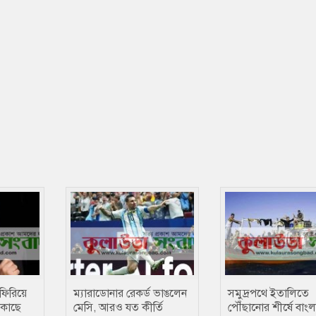
ফিরিয়ে
ম্যারাডোনার রেকর্ড ভাঙলেন
সমুদ্রপথে ইতালিতে
 কাছে
মেসি, আরও যত কীর্তি
পৌঁছানোর শীর্ষে বাং