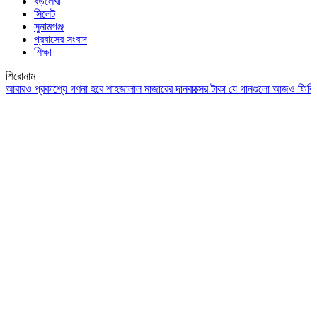
বড়লেখা
সিলেট
সুনামগঞ্জ
প্রবাসের সংবাদ
শিক্ষা
শিরোনাম
ও প্রকাশ্যে গণনা হবে শাহজালাল মাজারের দানবাক্সের টাকা
যে গানগুলো আজও ফিরিয়ে নেয় এ