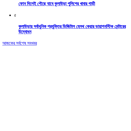
ফোন দিলেই পৌছে যাবে কুলাউড়া পুলিশের খাবার গাড়ী
৫
কুলাউড়ায় সর্বাধুনিক প্রযুক্তির ডিজিটাল হেলথ কেয়ার ডায়াগনস্টিক সেন্টারের
উদ্বোধন
আজকের সর্বশেষ সবখবর