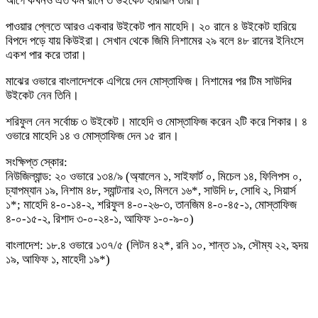
আগে কখনও এত কম রানে ৩ উইকেট হারায়নি তারা।
পাওয়ার প্লেতে আরও একবার উইকেট পান মাহেদি। ২০ রানে ৪ উইকেট হারিয়ে
বিপদে পড়ে যায় কিউইরা। সেখান থেকে জিমি নিশামের ২৯ বলে ৪৮ রানের ইনিংসে
একশ পার করে তারা।
মাঝের ওভারে বাংলাদেশকে এগিয়ে দেন মোস্তাফিজ। নিশামের পর টিম সাউদির
উইকেট নেন তিনি।
শরিফুল নেন সর্বোচ্চ ৩ উইকেট। মাহেদি ও মোস্তাফিজ করেন ২টি করে শিকার। ৪
ওভারে মাহেদি ১৪ ও মোস্তাফিজ দেন ১৫ রান।
সংক্ষিপ্ত স্কোর:
নিউজিল্যান্ড: ২০ ওভারে ১৩৪/৯ (অ্যালেন ১, সাইফার্ট ০, মিচেল ১৪, ফিলিপস ০,
চ্যাপম্যান ১৯, নিশাম ৪৮, স্যান্টনার ২৩, মিলনে ১৬*, সাউদি ৮, সোধি ২, সিয়ার্স
১*; মাহেদি ৪-০-১৪-২, শরিফুল ৪-০-২৬-৩, তানজিম ৪-০-৪৫-১, মোস্তাফিজ
৪-০-১৫-২, রিশাদ ৩-০-২৪-১, আফিফ ১-০-৯-০)
বাংলাদেশ: ১৮.৪ ওভারে ১৩৭/৫ (লিটন ৪২*, রনি ১০, শান্ত ১৯, সৌম্য ২২, হৃদয়
১৯, আফিফ ১, মাহেদী ১৯*)