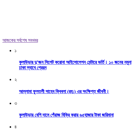
আজকের সর্বশেষ সবখবর
১
কুলাউড়ার দু’জন সিলেট করোনা আইসোলেশন সেন্টারে ভর্তি। ১০ জনের নমুনা
ঢাকা ল্যাবে প্রেরন
২
আল্লামা ফুলতলী সাহেব ক্বিবলা (রহ:) এর সংক্ষিপ্ত জীবনী।
৩
কুলাউড়ায় বেশি দামে পেঁয়াজ বিক্রি করায় ৬৫হাজার টাকা জরিমানা
৪