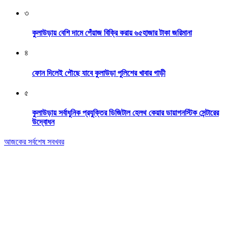
৩
কুলাউড়ায় বেশি দামে পেঁয়াজ বিক্রি করায় ৬৫হাজার টাকা জরিমানা
৪
ফোন দিলেই পৌছে যাবে কুলাউড়া পুলিশের খাবার গাড়ী
৫
কুলাউড়ায় সর্বাধুনিক প্রযুক্তির ডিজিটাল হেলথ কেয়ার ডায়াগনস্টিক সেন্টারের
উদ্বোধন
আজকের সর্বশেষ সবখবর