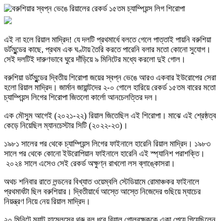
এই না হলে রিয়াল মাদ্রিদ! যে দলটি প্রথমার্ধে বলতে গেলে পাত্তাই পায়নি বরুশিয়া
ডর্টমুন্ডের কাছে, প্রথম এক ঘণ্টায় তৈরি করতে পারেনি বলার মতো কোনো সুযোগ।
সেই দলটিই দারুণভাবে ঘুরে দাঁড়িয়ে ৯ মিনিটের মধ্যে করলো দুই গোল।
বরুশিয়া ডর্টমুন্ডের দ্বিতীয় শিরোপা জয়ের স্বপ্ন ভেঙে আরও একবার ইউরোপের সেরা
হলো রিয়াল মাদ্রিদ। জার্মান জায়ান্টদের ২-০ গোলে হারিয়ে রেকর্ড ১৫তম বারের মতো
চ্যাম্পিয়ন্স লিগের শিরোপা জিতলো কার্লো আনচেলত্তির দল।
এক মৌসুম আগেই (২০২১-২২) রিয়াল জিতেছিল এই শিরোপা। মাঝে এই শ্রেষ্ঠত্ব
কেড়ে নিয়েছিল ম্যানচেস্টার সিটি (২০২২-২৩)।
১৯৮১ সালের পর থেকে চ্যাম্পিয়ন্স লিগের ফাইনালে হারেনি রিয়াল মাদ্রিদ। ১৯৮৩
সালে পর থেকে কোনো ইউরোপিয়ান ফাইনালে হারেনি এই স্প্যানিশ পরাশক্তি।
২০২৪ সালে এসেও সেই রেকর্ড অক্ষুণ্ন রাখলো লস ব্লাঙ্কোসরা।
অথচ শনিবার রাতে লন্ডনের বিখ্যাত ওয়েম্বলি স্টেডিয়ামে রোমাঞ্চকর ফাইনালে
প্রথমার্ধটা ছিল বরুশিয়ার। দ্বিতীয়ার্ধে আস্তে আস্তে নিজেদের গুছিয়ে ম্যাচের
নিয়ন্ত্রণ নিয়ে নেয় রিয়াল মাদ্রিদ।
২০ মিনিটে ম্যাট হামেলসের থ্রু বল ধরে রিয়াল গোলরক্ষককে একা পেয়ে গিয়েছিলেন