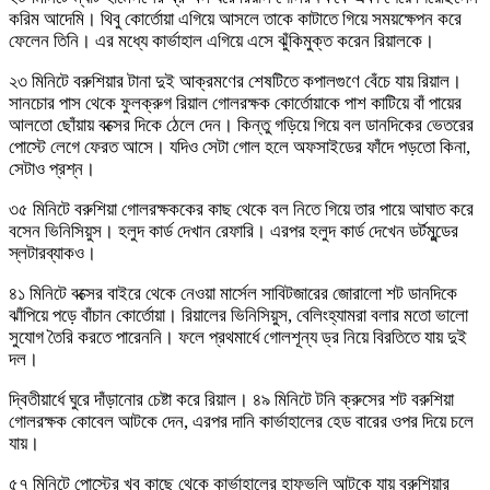
করিম আদেমি। থিবু কোর্তোয়া এগিয়ে আসলে তাকে কাটাতে গিয়ে সময়ক্ষেপন করে
ফেলেন তিনি। এর মধ্যে কার্ভাহাল এগিয়ে এসে ঝুঁকিমুক্ত করেন রিয়ালকে।
২৩ মিনিটে বরুশিয়ার টানা দুই আক্রমণের শেষটিতে কপালগুণে বেঁচে যায় রিয়াল।
সানচোর পাস থেকে ফুলক্রুগ রিয়াল গোলরক্ষক কোর্তোয়াকে পাশ কাটিয়ে বাঁ পায়ের
আলতো ছোঁয়ায় বক্সের দিকে ঠেলে দেন। কিন্তু গড়িয়ে গিয়ে বল ডানদিকের ভেতরের
পোস্টে লেগে ফেরত আসে। যদিও সেটা গোল হলে অফসাইডের ফাঁদে পড়তো কিনা,
সেটাও প্রশ্ন।
৩৫ মিনিটে বরুশিয়া গোলরক্ষককের কাছ থেকে বল নিতে গিয়ে তার পায়ে আঘাত করে
বসেন ভিনিসিয়ুস। হলুদ কার্ড দেখান রেফারি। এরপর হলুদ কার্ড দেখেন ডর্টমুন্ডের
স্লটারব্যাকও।
৪১ মিনিটে বক্সের বাইরে থেকে নেওয়া মার্সেল সাবিটজারের জোরালো শট ডানদিকে
ঝাঁপিয়ে পড়ে বাঁচান কোর্তোয়া। রিয়ালের ভিনিসিয়ুস, বেলিংহ্যামরা বলার মতো ভালো
সুযোগ তৈরি করতে পারেননি। ফলে প্রথমার্ধে গোলশূন্য ড্র নিয়ে বিরতিতে যায় দুই
দল।
দ্বিতীয়ার্ধে ঘুরে দাঁড়ানোর চেষ্টা করে রিয়াল। ৪৯ মিনিটে টনি ক্রুসের শট বরুশিয়া
গোলরক্ষক কোবেল আটকে দেন, এরপর দানি কার্ভাহালের হেড বারের ওপর দিয়ে চলে
যায়।
৫৭ মিনিটে পোস্টের খুব কাছে থেকে কার্ভাহালের হাফভলি আটকে যায় বরুশিয়ার