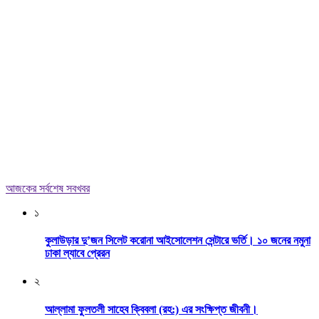
আজকের সর্বশেষ সবখবর
১
কুলাউড়ার দু’জন সিলেট করোনা আইসোলেশন সেন্টারে ভর্তি। ১০ জনের নমুনা
ঢাকা ল্যাবে প্রেরন
২
আল্লামা ফুলতলী সাহেব ক্বিবলা (রহ:) এর সংক্ষিপ্ত জীবনী।