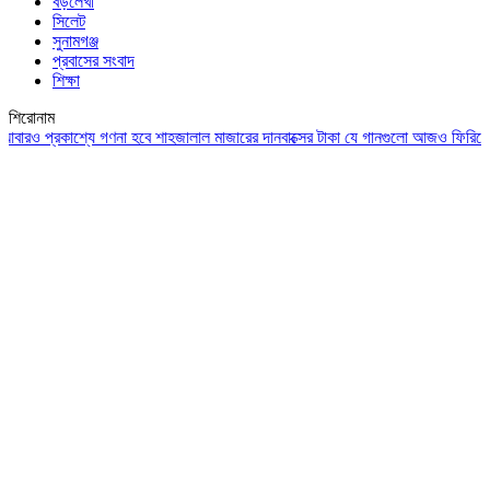
বড়লেখা
সিলেট
সুনামগঞ্জ
প্রবাসের সংবাদ
শিক্ষা
শিরোনাম
্রকাশ্যে গণনা হবে শাহজালাল মাজারের দানবাক্সের টাকা
যে গানগুলো আজও ফিরিয়ে নেয় এন্