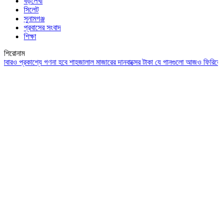
বড়লেখা
সিলেট
সুনামগঞ্জ
প্রবাসের সংবাদ
শিক্ষা
শিরোনাম
্যে গণনা হবে শাহজালাল মাজারের দানবাক্সের টাকা
যে গানগুলো আজও ফিরিয়ে নেয় এন্ড্রু ক