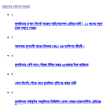
আজকের সর্বশেষ সবখবর
১
কুলাউড়ার দু’জন সিলেট করোনা আইসোলেশন সেন্টারে ভর্তি। ১০ জনের নমুনা
ঢাকা ল্যাবে প্রেরন
২
আল্লামা ফুলতলী সাহেব ক্বিবলা (রহ:) এর সংক্ষিপ্ত জীবনী।
৩
কুলাউড়ায় বেশি দামে পেঁয়াজ বিক্রি করায় ৬৫হাজার টাকা জরিমানা
৪
ফোন দিলেই পৌছে যাবে কুলাউড়া পুলিশের খাবার গাড়ী
৫
কুলাউড়ায় সর্বাধুনিক প্রযুক্তির ডিজিটাল হেলথ কেয়ার ডায়াগনস্টিক সেন্টারের