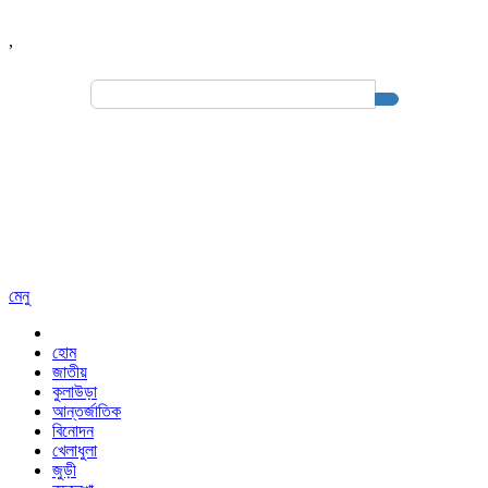
,
Search
for:
মেনু
হোম
জাতীয়
কুলাউড়া
আন্তর্জাতিক
বিনোদন
খেলাধুলা
জুড়ী