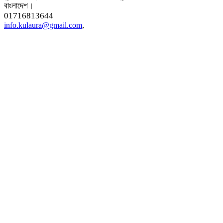
বাংলাদেশ।
01716813644
info.kulaura@gmail.com
,
এই ওয়েবসাইটের কোনো লেখা বা ছবি অনুমতি ছাড়া নকল করা বা অন্য কোথাও প্রকাশ
করা সম্পূর্ণ বেআইনি। সর্বসত্ব ® Kulaura Songbad কর্তৃক সংরক্ষিত।