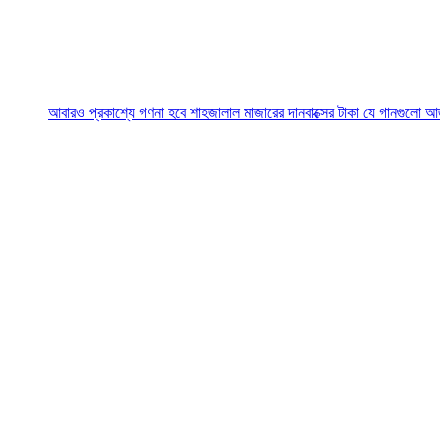
বারও প্রকাশ্যে গণনা হবে শাহজালাল মাজারের দানবাক্সের টাকা
যে গানগুলো আজও ফিরিয়ে নে