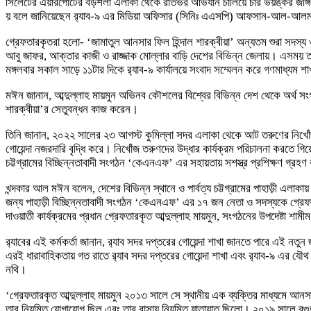
সিলেটের এয়ারপোর্টের বড়শলা এলাকা থেকে রাতভর অভিযান চালিয়ে চার ভয়ঙ্কর জঙ্গিকে
য় বলে জানিয়েছেন র‍্যাব-৯ এর মিডিয়া অফিসার (সিনিঃ এএসপি) আফসান-আল-আ
গ্রেফতারকৃতরা হলো- ‘জামাতুল আনসার ফিল হিন্দাল শারক্বীয়া’ অন্যতম শুরা সদস্য ও
আবু জাফর, আক্তার কাজী ও রাজ্জাক মোল্লার বাড়ি দেশের বিভিন্ন জেলায়। এসময় তা
মঙ্গলবার সকাল সাড়ে ১১টার দিকে র‍্যাব-৯ কার্যালয়ে সংবাদ সম্মেলন করে গণমাধ্যম
মঈন জানান, আব্দুল্লাহ মায়মুন অভিনব কৌশলের বিশ্বের বিভিন্ন দেশ থেকে অর্থ সংগ
শারক্বীয়া’র সেতুবন্ধন কাজ করেন।
তিনি জানান, ২০২২ সালের ২৩ আগস্ট কুমিল্লা সদর এলাকা থেকে আট তরুণের নিখোঁজ হয়।
গোয়েন্দা নজরদারি বৃদ্ধি করে। নিখোঁজ তরুণদের উদ্ধার কার্যক্রম পরিচালনা করতে গিয়
চট্টগ্রামের বিচ্ছিন্নতাবাদী সংগঠন ‘কেএনএফ’ এর সহায়তায় সশস্ত্র প্রশিক্ষণ গ্র
খন্দকার আল মঈন বলেন, দেশের বিভিন্ন স্থানে ও পার্বত্য চট্টগ্রামের পাহাড়ী এলাকায
জন্য পাহাড়ী বিচ্ছিন্নতাবাদী সংগঠন ‘কেএনএফ’ এর ১৭ জন নেতা ও সদস্যকে গ্র
দাওয়াতী কার্যক্রমের প্রধান গ্রেফতারকৃত আব্দুল্লাহ মায়মুন, সংগঠনের উপদেষ্টা শাম
র‍্যাবের এই কর্মকর্তা জানান, র‍্যাব সদর দপ্তরের গোয়েন্দা শাখা জানতে পারে এই ন
এরই ধারাবাহিকতায় গত রাতে র‍্যাব সদর দপ্তরের গোয়েন্দা শাখা এবং র‍্যাব-৯ এর য
নথি।
‘গ্রেফতারকৃত আব্দুল্লাহ মায়মুন ২০১৩ সালে সে স্থানীয় এক ব্যক্তির মাধ্যমে
তার নিয়মিত যোগাযোগ ছিল এবং তার বাসায় নিয়মিত যাতায়াত ছিলো। ২০১৯ সালে বগ