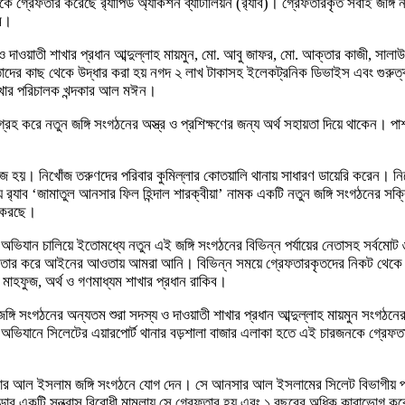
 গ্রেফতার করেছে র‍্যাপিড অ্যাকশন ব্যাটালিয়ন (র‍্যাব)। গ্রেফতারকৃত সবাই জঙ্গি
লম।
 দাওয়াতী শাখার প্রধান আব্দুল্লাহ মায়মুন, মো. আবু জাফর, মো. আক্তার কাজী, সালা
দের কাছ থেকে উদ্ধার করা হয় নগদ ২ লাখ টাকাসহ ইলেকট্রনিক ডিভাইস এবং গুরুত্বপ
 শাখার পরিচালক খন্দকার আল মঈন।
্রহ করে নতুন জঙ্গি সংগঠনের অস্ত্র ও প্রশিক্ষণের জন্য অর্থ সহায়তা দিয়ে থাকেন।
 নিখোঁজ তরুণদের পরিবার কুমিল্লার কোতয়ালি থানায় সাধারণ ডায়েরি করেন। নিখোঁজে
ে র‍্যাব ‘জামাতুল আনসার ফিল হিন্দাল শারক্বীয়া’ নামক একটি নতুন জঙ্গি সংগঠনের সক্র
হণ করছে।
় অভিযান চালিয়ে ইতোমধ্যে নতুন এই জঙ্গি সংগঠনের বিভিন্ন পর্যায়ের নেতাসহ সর্বমোট 
েফতার করে আইনের আওতায় আমরা আনি। বিভিন্ন সময়ে গ্রেফতারকৃতদের নিকট থেকে প্
ীম মাহফুজ, অর্থ ও গণমাধ্যম শাখার প্রধান রাকিব।
তুন জঙ্গি সংগঠনের অন্যতম শুরা সদস্য ও দাওয়াতী শাখার প্রধান আব্দুল্লাহ মায়মুন স
ৌথ অভিযানে সিলেটের এয়ারপোর্ট থানার বড়শালা বাজার এলাকা হতে এই চারজনকে গ্রেফতা
 আনসার আল ইসলাম জঙ্গি সংগঠনে যোগ দেন। সে আনসার আল ইসলামের সিলেট বিভাগীয় প্র
ুড়ার একটি সন্ত্রাস বিরোধী মামলায় সে গ্রেফতার হয় এবং ১ বছরের অধিক কারাভোগ ক