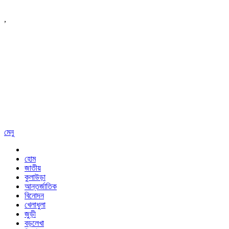
,
মেনু
হোম
জাতীয়
কুলাউড়া
আন্তর্জাতিক
বিনোদন
খেলাধুলা
জুড়ী
বড়লেখা