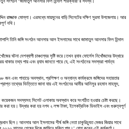
 নতুন সংগঠন ‘জামাতুল আনসার ফিল হিন্দাল শারক্বীয়া’র সদস্য।
উদ্দিন রাজ্জাক মোল্লা। এরমধ্যে মায়মুনের বাড়ি সিলেটের দক্ষিণ সুরমা উপজেলায়। আর
ূর্ণ নথি।
 পাশাপাশি তিনি জঙ্গি সংগঠন আনসার আল ইসলামের সাথে জামাতুল আনসার ফিল হিন্দাল
র ঘটনা দেশব্যাপী চাঞ্চল্যের সৃষ্টি করে।তখন র‍্যাব ফোর্সেস নিখোঁজদের উদ্ধারে
িয় থাকার তথ্য পায় এবং র‍্যাব জানতে পারে যে, এই সংগঠনের সদস্যরা পার্বত্য
৬৮ জন এবং পাহাড়ে অবস্থান, প্রশিক্ষণ ও অন্যান্য কার্যক্রমে জঙ্গিদের সহায়তার
রাপ্ত তথ্যের ভিত্তিতে জানা যায় এই সংগঠনের আমীর আনিসুর রহমান মাহমুদ,
ংগঠনের কয়েকজন সদস্যসহ সিলেট এলাকায় অবস্থান করে সংগঠিত হওয়ার চেষ্টা করছে।
র করা হয়। উদ্ধার করা হয় নগদ ২ লক্ষ টাকা, ইলেকট্রনিক ডিভাইস এবং গুরুত্বপূর্ণ
ধান ছিল। আনসার আল ইসলামের শীর্ষ জঙ্গি নেতা চাকুরিচ্যুত মেজর জিয়ার সাথে
রে ২০২০ সালের শেষের দিকে জামিনে মুক্তি পায়।’ যোগ করেন এই কর্মকর্তা।