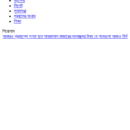
বড়লেখা
সিলেট
সুনামগঞ্জ
প্রবাসের সংবাদ
শিক্ষা
শিরোনাম
ও প্রকাশ্যে গণনা হবে শাহজালাল মাজারের দানবাক্সের টাকা
যে গানগুলো আজও ফিরিয়ে নেয় 