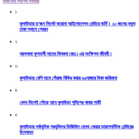
আজকের সর্বশেষ সবখবর
১
কুলাউড়ার দু’জন সিলেট করোনা আইসোলেশন সেন্টারে ভর্তি। ১০ জনের নমুনা
ঢাকা ল্যাবে প্রেরন
২
আল্লামা ফুলতলী সাহেব ক্বিবলা (রহ:) এর সংক্ষিপ্ত জীবনী।
৩
কুলাউড়ায় বেশি দামে পেঁয়াজ বিক্রি করায় ৬৫হাজার টাকা জরিমানা
৪
ফোন দিলেই পৌছে যাবে কুলাউড়া পুলিশের খাবার গাড়ী
৫
কুলাউড়ায় সর্বাধুনিক প্রযুক্তির ডিজিটাল হেলথ কেয়ার ডায়াগনস্টিক সেন্টারের
উদ্বোধন