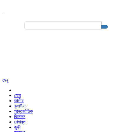
,
Search
for:
মেনু
হোম
জাতীয়
কুলাউড়া
আন্তর্জাতিক
বিনোদন
খেলাধুলা
জুড়ী