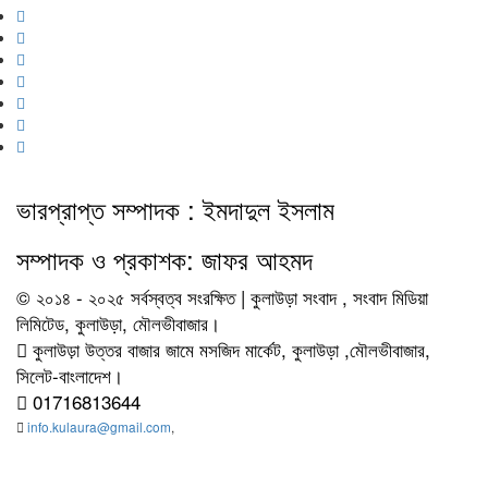
ভারপ্রাপ্ত সম্পাদক : ইমদাদুল ইসলাম
সম্পাদক ও প্রকাশক: জাফর আহমদ
© ২০১৪ - ২০২৫ সর্বস্বত্ব সংরক্ষিত | কুলাউড়া সংবাদ , সংবাদ মিডিয়া
লিমিটেড, কুলাউড়া, মৌলভীবাজার।
কুলাউড়া উত্তর বাজার জামে মসজিদ মার্কেট, কুলাউড়া ,মৌলভীবাজার,
সিলেট-বাংলাদেশ।
01716813644
info.kulaura@gmail.com
,
এই ওয়েবসাইটের কোনো লেখা বা ছবি অনুমতি ছাড়া নকল করা বা অন্য কোথাও প্রকাশ করা