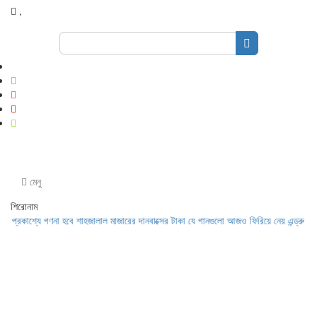
,
Search
for:
মেনু
শিরোনাম
াশ্যে গণনা হবে শাহজালাল মাজারের দানবাক্সের টাকা
যে গানগুলো আজও ফিরিয়ে নেয় এন্ড্রু কিশোরে