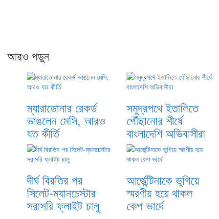
আরও পড়ুন
ম্যারাডোনার রেকর্ড
সমুদ্রপথে ইতালিতে
ভাঙলেন মেসি, আরও
পৌঁছানোর শীর্ষে
যত কীর্তি
বাংলাদেশি অভিবাসীরা
দীর্ঘ বিরতির পর
আর্জেন্টিনাকে ভুগিয়ে
সিলেট-ম্যানচেস্টার
স্মরণীয় হয়ে থাকল
সরাসরি ফ্লাইট চালু
কেপ ভার্দে