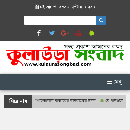
৯ই আগস্ট, ২০২৬ খ্রিস্টাব্দ
,
রবিবার
Search
for:
মেনু
াশ্যে গণনা হবে শাহজালাল মাজারের দানবাক্সের টাকা
যে গানগুলো আজও ফিরি
শিরোনাম