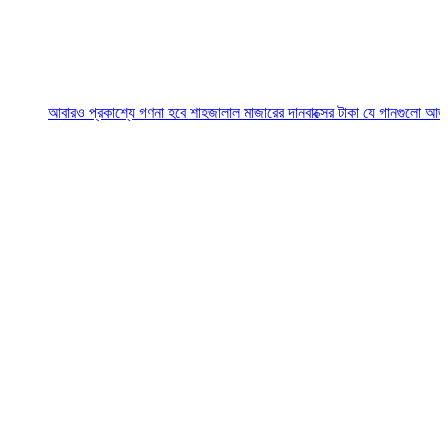
বারও প্রকাশ্যে গণনা হবে শাহজালাল মাজারের দানবাক্সের টাকা
যে গানগুলো আজও ফিরিয়ে নে