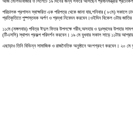
আজ মৌলভীবাজার ও সিলেটে ১৯ দিনের জন্য সফরে আসছেন প্রধানমন্ত্রীর প্রট
পরিচালক প্রশাসন স্বাক্ষরিত এক পরিপত্র থেকে জানা যায়,শনিবার ( ৮মে) সকালে ঢা
প্রতিকৃতিতে পুষ্পস্তবক অর্পণ ও শ্রদ্ধা নিবেদন করবেন।ওইদিন বিকেল ৩টায় জাতির প
১১মে (মঙ্গলবার) পবিত্র ঈদুল ফিতর উপলক্ষে গরীব,অসহায় ও দুঃস্থদের উপহার সা
(টিএসসি) স্থাপন প্রকল্প পরিদর্শন করবেন। ১৯ মে বুধবার সকাল সাড়ে ১১টায় আশ্রায়ন-
এছাড়াও তিনি বিভিন্ন সামাজিক ও রাজনৈতিক অনুষ্ঠানে অংশগ্রহণ করবেন। ২০ মে বৃহস