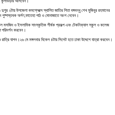
বন কুলাউড়ায় আসবেন।
র ২টায় উপজেলা কমপ্লেক্সে স্থাপিত জাতির পিতা বঙ্গবন্ধু শেখ মুজিবুর রহমানের
ানে পুষ্পস্তবক অর্পণ,ফাতেহা পাঠ ও মােনাজাতে অংশ নেবেন।
েল মসজিদ ও ইসলামিক সাংস্কৃতিক শীর্ষক প্রকল্প এবং টেকনিক্যাল স্কুল ও কলেজ
্প পরিদর্শন করবেন।
 রাত্রি যাপন।২৬ মে মঙ্গলবার বিকেল ৪টায় সিলেট হতে ঢাকা উদ্দেশে যাত্রা করবেন।