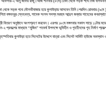
োকল অফিসার-২ আবু জাফর রাজু।আজ শনিবার (৮মে) ঢাকা থেকে সড়ক পথে নিজ বাসভ
কা থেকে সড়ক পথে মৌলভীবাজার হয়ে কুলাউড়ায় আসবেন তিনি।পরদিন রোববার (৯মে ) দুপু
িতা বঙ্গবন্ধুর স্নেহধন্য, সাবেক সংসদ সদস্য মরহুম আব্দুল জব্বার সাহেবের কবরস্থ
মগ্রী বিতরণ অনুষ্ঠানে অংশগ্রহণ করবেন। এরপর ১৮মে মঙ্গলবার সকাল সাড়ে ১১টায় মড
২ প্রকল্পের মাধ্যমে “মুজিব” শতবর্ষ উপলক্ষে ভূমিহীন ও গৃহহীনদের গৃহ নির্মাণ প্রকল
্পতিবার কুলাউড়া হতে সিলেটের উদ্দেশে যাত্রা এবং সিলেট সার্কিট হাউজে অবস্থান ও