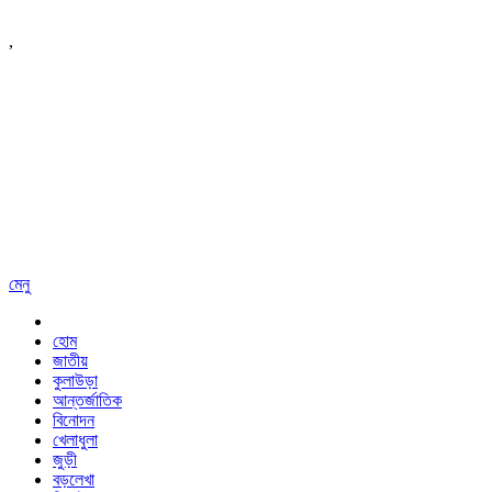
,
মেনু
হোম
জাতীয়
কুলাউড়া
আন্তর্জাতিক
বিনোদন
খেলাধুলা
জুড়ী
বড়লেখা