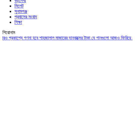
বড়লেখা
সিলেট
সুনামগঞ্জ
প্রবাসের সংবাদ
শিক্ষা
শিরোনাম
রকাশ্যে গণনা হবে শাহজালাল মাজারের দানবাক্সের টাকা
যে গানগুলো আজও ফিরিয়ে নেয় এন্ড্