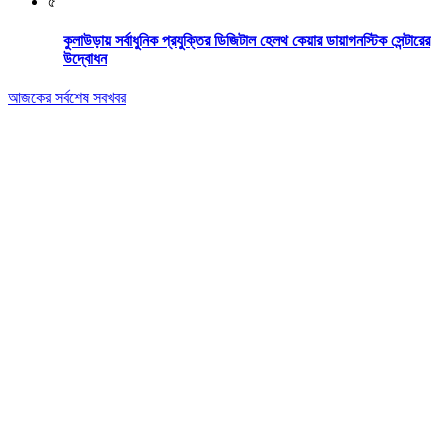
৫
কুলাউড়ায় সর্বাধুনিক প্রযুক্তির ডিজিটাল হেলথ কেয়ার ডায়াগনস্টিক সেন্টারের
উদ্বোধন
আজকের সর্বশেষ সবখবর