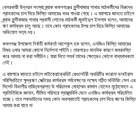
বেসরকারী উন্নয়ন সংস্থা ব্র্যাক কমলগঞ্জের মুন্সীবাজার শাখার মাঠকর্মীদের বিরুদ্ধে
গ্রাহকদের চাপ দিয়ে কিস্তি আদায়ের খবর পাওয়া গেছে। এ ব্যাপারে জানতে চাইলে
ব্র্যাক মুন্সীবাজার শাখার প্রবাসী লোনের মাঠকর্মী জুবাইদুল ইসলাম বলেন, আমাদের
ঋণ কার্যক্রম চালু আছে। তবে কোন গ্রাহকদের উপর চাপ দিয়ে কিস্তি আদায়ের
অভিযোগ সত্য নয়।
কমলগঞ্জ উপজেলা নির্বাহী কর্মকর্তা আশেকুল হক বলেন, এনজিও কিস্তি আদায়ের
বিষয় এবার আমরা কোনো নির্দেশনা পাইনি। তারপরেও মানবিক কারণে জবরদস্তি
করে আদায় না করা সমীচিন। যারা দিতে সমর্থ তাদের ক্ষেত্রেও কোনো বাধ্যবাধকতা
নেই।
এ ব্যাপারে জানতে চাইলে মাইক্রোক্রেডিট রেগুলেটরী অথরিটির করোনা ভঅইরাস
পরিস্থিতিতে ক্ষুদ্রঋণ সেক্টরের কার্যক্রম পর্যবেক্ষণের লক্ষ্যে গঠিত মনিটরিং সেল এর
সিলেট বিভাগীয় দায়িত্বপ্রাপ্ত উ পরিচালক মোহাম্মদ কামাল হোসেন মুঠোফোনে এ
প্রতিনিধিকে জানান, সীমিত পরিসরে স্বাস্থ্যবিধি মেনে এনজিও কার্যক্রম পরিচালিত
হচ্ছে। তবে লকডাউনের সময় কোন অবস্থাতেই গ্রাহকদের চাপ দিয়ে ঋণের কিস্তি
আদায় করা যাবে না