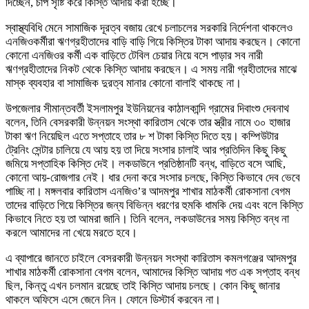
দিচ্ছেন, চাপ সৃষ্টি করে কিস্তি আদায় করা হচ্ছে।
স্বাস্থ্যবিধি মেনে সামাজিক দূরত্ব বজায় রেখে চলাচলের সরকারি নির্দেশনা থাকলেও
এনজিওকর্মীরা ঋণগ্রহীতাদের বাড়ি বাড়ি গিয়ে কিস্তির টাকা আদায় করছেন। কোনো
কোনো এনজিওর কর্মী এক বাড়িতে টেবিল চেয়ার নিয়ে বসে পাড়ার সব নারী
ঋণগ্রহীতাদের নিকট থেকে কিস্তি আদায় করছেন। এ সময় নারী গ্রহীতাদের মাঝে
মাস্ক ব্যবহার বা সামাজিক দুরত্ব মানার কোনো বালাই থাকছে না।
উপজেলার সীমান্তবর্তী ইসলামপুর ইউনিয়নের কাঠালকান্দি গ্রামের দিবাংশু দেবনাথ
বলেন, তিনি বেসরকারী উন্নয়ন সংস্থা কারিতাস থেকে তার স্ত্রীর নামে ৩০ হাজার
টাকা ঋণ নিয়েছিল এতে সপ্তাহে তার ৮ শ টাকা কিস্তি দিতে হয়। কম্পিউটার
ট্রেনিং সেন্টার চালিয়ে যে আয় হয় তা দিয়ে সংসার চালাই আর প্রতিদিন কিছু কিছু
জমিয়ে সপ্তাহিক কিস্তি দেই। লকডাউনে প্রতিষ্ঠানটি বন্ধ, বাড়িতে বসে আছি,
কোনো আয়-রোজগার নেই। ধার দেনা করে সংসার চলছে, কিস্তি কিভাবে দেব ভেবে
পাচ্ছি না। মঙ্গলবার কারিতাস এনজিও’র আদমপুর শাখার মাঠকর্মী রোকসানা বেগম
তাদের বাড়িতে গিয়ে কিস্তির জন্য বিভিন্ন ধরণের হুমকি ধামকি দেয় এবং বলে কিস্তি
কিভাবে নিতে হয় তা আমরা জানি। তিনি বলেন, লকডাউনের সময় কিস্তি বন্ধ না
করলে আমাদের না খেয়ে মরতে হবে।
এ ব্যাপারে জানতে চাইলে বেসরকারী উন্নয়ন সংস্থা কারিতাস কমলগঞ্জের আদমপুর
শাখার মাঠকর্মী রোকসানা বেগম বলেন, আমাদের কিস্তি আদায় গত এক সপ্তাহ বন্ধ
ছিল, কিন্তু এখন চলমান রয়েছে তাই কিস্তি আদায় চলছে। কোন কিছু জানার
থাকলে অফিসে এসে জেনে নিন। ফোনে ডিস্টার্ব করবেন না।