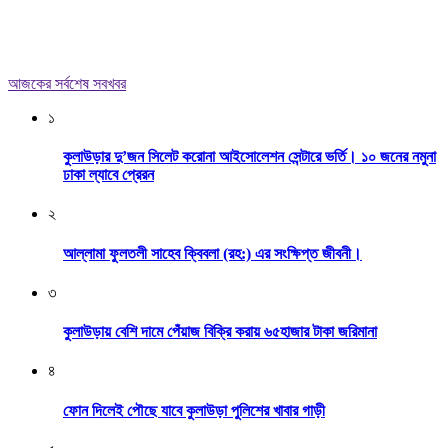
আজকের সর্বশেষ সবখবর
১
কুলাউড়ার দু’জন সিলেট করোনা আইসোলেশন সেন্টারে ভর্তি। ১০ জনের নমুনা
ঢাকা ল্যাবে প্রেরন
২
আল্লামা ফুলতলী সাহেব ক্বিবলা (রহ:) এর সংক্ষিপ্ত জীবনী।
৩
কুলাউড়ায় বেশি দামে পেঁয়াজ বিক্রি করায় ৬৫হাজার টাকা জরিমানা
৪
ফোন দিলেই পৌছে যাবে কুলাউড়া পুলিশের খাবার গাড়ী