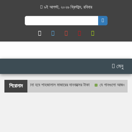
৯ই আগস্ট, ২০২৬ খ্রিস্টাব্দ
,
রবিবার
Search
for:
মেনু
রও প্রকাশ্যে গণনা হবে শাহজালাল মাজারের দানবাক্সের টাকা
যে গানগুলো আজও ফিরিয়ে নে
শিরোনাম