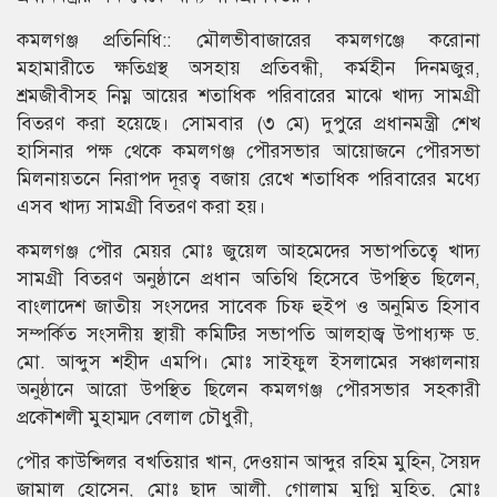
কমলগঞ্জ প্রতিনিধি:: মৌলভীবাজারের কমলগঞ্জে করোনা
মহামারীতে ক্ষতিগ্রস্থ অসহায় প্রতিবন্ধী, কর্মহীন দিনমজুর,
শ্রমজীবীসহ নিম্ন আয়ের শতাধিক পরিবারের মাঝে খাদ্য সামগ্রী
বিতরণ করা হয়েছে। সোমবার (৩ মে) দুপুরে প্রধানমন্ত্রী শেখ
হাসিনার পক্ষ থেকে কমলগঞ্জ পৌরসভার আয়োজনে পৌরসভা
মিলনায়তনে নিরাপদ দূরত্ব বজায় রেখে শতাধিক পরিবারের মধ্যে
এসব খাদ্য সামগ্রী বিতরণ করা হয়।
কমলগঞ্জ পৌর মেয়র মোঃ জুয়েল আহমেদের সভাপতিত্বে খাদ্য
সামগ্রী বিতরণ অনুষ্ঠানে প্রধান অতিথি হিসেবে উপস্থিত ছিলেন,
বাংলাদেশ জাতীয় সংসদের সাবেক চিফ হুইপ ও অনুমিত হিসাব
সম্পর্কিত সংসদীয় স্থায়ী কমিটির সভাপতি আলহাজ্ব উপাধ্যক্ষ ড.
মো. আব্দুস শহীদ এমপি। মোঃ সাইফুল ইসলামের সঞ্চালনায়
অনুষ্ঠানে আরো উপস্থিত ছিলেন কমলগঞ্জ পৌরসভার সহকারী
প্রকৌশলী মুহাম্মদ বেলাল চৌধুরী,
পৌর কাউন্সিলর বখতিয়ার খান, দেওয়ান আব্দুর রহিম মুহিন, সৈয়দ
জামাল হোসেন, মোঃ ছাদ আলী, গোলাম মুগ্নি মুহিত, মোঃ