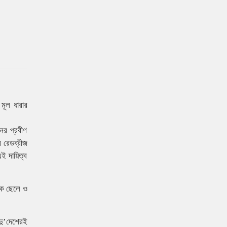
 মূল ধারার
ের প্রবীণ
 রেডব্রীজ
এই দায়িত্ব
এক ছেলে ও
দু’দেশেরই