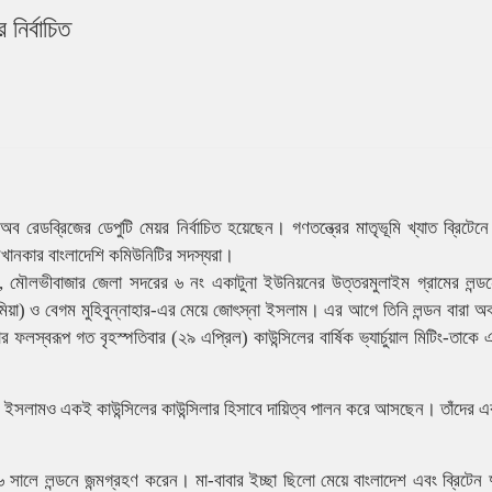
নির্বাচিত
 রেডব্রিজের ডেপুটি মেয়র নির্বাচিত হয়েছেন। গণতন্ত্রের মাতৃভূমি খ্যাত ব্রিটেনে
ানকার বাংলাদেশি কমিউনিটির সদস্যরা।
ন, মৌলভীবাজার জেলা সদরের ৬ নং একাটুনা ইউনিয়নের উত্তরমুলাইম গ্রামের লন্ডন
িয়া) ও বেগম মুহিবুন্নাহার-এর মেয়ে জোৎস্না ইসলাম। এর আগে তিনি লন্ডন বারা অব
 ফলস্বরূপ গত বৃহস্পতিবার (২৯ এপ্রিল) কাউন্সিলের বার্ষিক ভ্যার্চুয়াল মিটিং-তাকে 
সাম ইসলামও একই কাউন্সিলের কাউন্সিলার হিসাবে দায়িত্ব পালন করে আসছেন। তাঁদের 
৬ সালে লন্ডনে জন্মগ্রহণ করেন। মা-বাবার ইচ্ছা ছিলো মেয়ে বাংলাদেশ এবং ব্রিটেন 