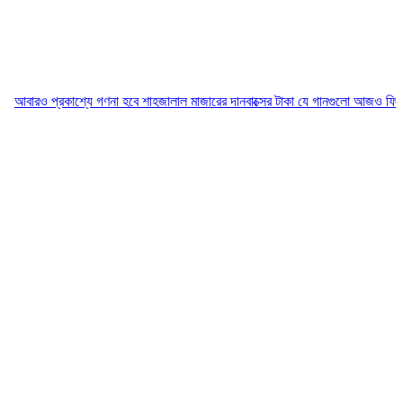
্রকাশ্যে গণনা হবে শাহজালাল মাজারের দানবাক্সের টাকা
যে গানগুলো আজও ফিরিয়ে নেয় এন্ড