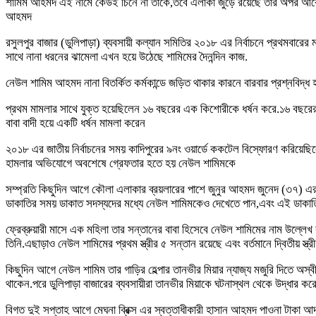
শামিম আহমদ এই নামে কেউই চিনে না তাকে,তবে এলাকা জুড়ে রয়েছে তার অপর আরেকট
আহমদ
রসুলপুর বাজার (ডুলিপাড়া) ব্যবসায়ী কল্যান সমিতির ২০১৮ এর নির্বাচনে প্রথমবা
সাথে নানা ধরনের ঝামেলা এখন হয়ে উঠেছে শামিমের দৈনন্দিন কাজ.
নেউল শামিম আহমদ নানা বিতর্কিত কর্মকান্ডে জড়িত থাকার কারনে বারবার প্রশ্নবিদ্ধ 
প্রথম মামলার সাথে যুক্ত হয়েছিলেন ১৬ বছরের এক কিশোরীকে ধর্ষন করে.১৬ বছরের
বাবা বাদী হয়ে একটি ধর্ষন মামলা করেন
২০১৮ এর জাতীয় নির্বাচনের সময় কাদিপুরের ৯নং ওয়ার্ডে ককটেল বিস্ফোরণ করিয়েছিল
হামলার অভিযোগে অবশেষে গ্রেফতার হতে হয় নেউল শামিমকে
সম্প্রতি কিছুদিন আগে কৌলা এলাকার ব্রয়লারের পাশে জুনুর আহমদ জুনেদ (৩৭)
ডাকাতির সময় ডাকাত সদস্যদের মধ্যে নেউল শামিমকেও দেখেতে পান,এবং এই ডাকাতিটা
ফ্রেব্রুয়ারী মাসে এক মহিলা তার সন্তানের বাবা হিসেবে নেউল শামিমের নাম উল্ল
তিনি.এছাড়াও নেউল শামিমের প্রথম স্ত্রীর ৫ সন্তান রয়েছে এবং বর্তমানে দ্বিতীয় স্ত্র
কিছুদিন আগে নেউল শামিম তার গাড়ির হেল্পার তানভীর মিয়ার ন্যাজ্য মজুরি দিতে অ
থাকেন.পরে ডুলিপাড়া বাজারের ব্যবসায়ীরা তানভীর মিয়াকে ঘটনাস্থল থেকে উদ্ধার করে
বিগত দুই সপ্তাহ আগে মেঘনা ব্রিক্স এর স্বত্তাধীকারী হাসান আহমদ পাওনা টাকা আ