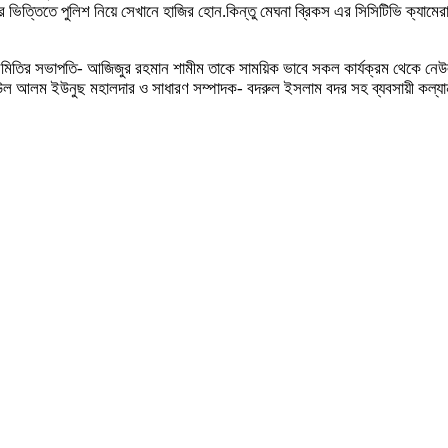
িত্তিতে পুলিশ নিয়ে সেখানে হাজির হোন.কিন্তু মেঘনা ব্রিকস এর সিসিটিভি ক্যামেরায়
ান সমিতির সভাপতি- আজিজুর রহমান শামীম তাকে সাময়িক ভাবে সকল কার্যক্রম থেকে 
িউল আলম ইউনুছ মহালদার ও সাধারণ সম্পাদক- বদরুল ইসলাম বদর সহ ব্যবসায়ী কল্য