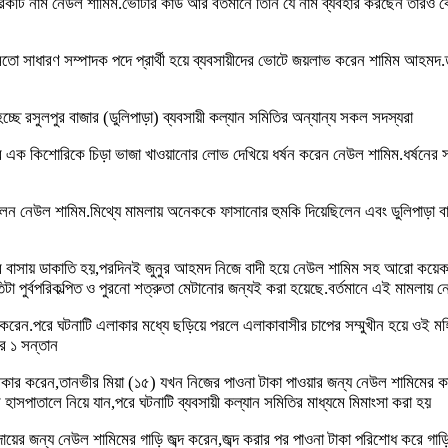
ি নাম নেউল শামিম.ভোটার কার্ড আর বর্তমানে তিনি যে নাম ব্যবহার করছেন তারও ক
রের মতো সাধারণ সম্পাদক পদে প্রার্থী হয়ে ব্যবসায়ীদের ভোটে জয়লাভ করেন শামিম আ
হচ্ছে রসুলপুর বাজার (ডুলিপাড়া) ব্যবসায়ী কল্যান সমিতির অন্যান্য সকল সদস্যরা
 এক কিশোরিকে চিড়া ভাজা খাওয়ানোর লোভ দেখিয়ে ধর্ষন করেন নেউল শামিম.ধর্ষনের 
েন নেউল শামিম.মিথ্যে মামলায় অনেককে ফাসানোর হুমকি দিয়েছিলেন এবং ডুলিপাড়া বাজ
 এর বাসায় ডাকাতি হয়,পরদিনই জুনুর আহমদ নিজে বাদী হয়ে নেউল শামিম সহ আরো ক
 পুর্বপরিকল্পিত ও পুরনো শত্রুতা মেটানোর জন্যই করা হয়েছে.বর্তমানে এই মামলায়
েখ করেন.পরে ঘটনাটি এলাকার মধ্যে ছড়িয়ে পরলে এলাকাবাসীর চাপের সম্মুখীন হয়ে ওই
ীর ১ সন্তান
স্বীকার করেন,তানভীর মিয়া (১৫) যখন নিজের পাওনা টাকা পাওয়ার জন্য নেউল শামিমের 
 হাসপাতালে নিয়ে যান,পরে ঘটনাটি ব্যবসায়ী কল্যান সমিতির মাধ্যমে মিমাংসা করা হয়
দায়ের জন্য নেউল শামিমের গাড়ি জব্দ করেন,জব্দ করার পর পাওনা টাকা পরিশোধ করে গা