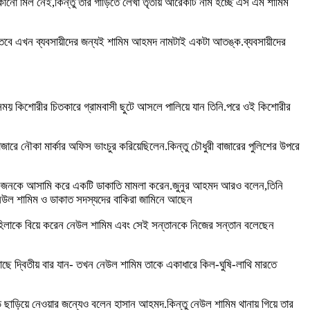
োনো মিল নেই,কিন্তু তার গাড়িতে লেখা তৃতীয় আরেকটি নাম হচ্ছে এস এম শামিম
হমদ.তবে এখন ব্যবসায়ীদের জন্যই শামিম আহমদ নামটাই একটা আতঙ্ক.ব্যবসায়ীদের
সময় কিশোরীর চিতকারে গ্রামবাসী ছুটে আসলে পালিয়ে যান তিনি.পরে ওই কিশোরীর
ারে নৌকা মার্কার অফিস ভাংচুর করিয়েছিলেন.কিন্তু চৌধুরী বাজারের পুলিশের উপরে
য়েকজনকে আসামি করে একটি ডাকাতি মামলা করেন.জুনুর আহমদ আরও বলেন,তিনি
 নেউল শামিম ও ডাকাত সদস্যদের বাকিরা জামিনে আছেন
 মহিলাকে বিয়ে করেন নেউল শামিম এবং সেই সন্তানকে নিজের সন্তান বলেছেন
কাছে দ্বিতীয় বার যান- তখন নেউল শামিম তাকে একাধারে কিল-ঘুষি-লাথি মারতে
ড়ি ছাড়িয়ে নেওয়ার জন্যেও বলেন হাসান আহমদ.কিন্তু নেউল শামিম থানায় গিয়ে তার