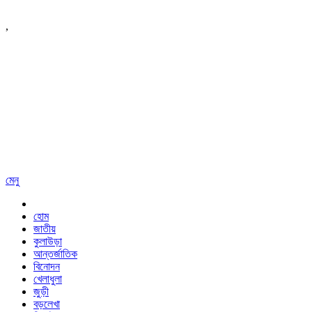
,
মেনু
হোম
জাতীয়
কুলাউড়া
আন্তর্জাতিক
বিনোদন
খেলাধুলা
জুড়ী
বড়লেখা