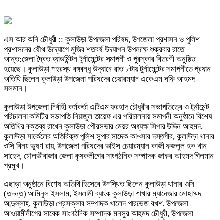
এস আর অনি চৌধুরী :: কুলাউড়া উপজেলা পরিষদ, উপজেলা প্রশাসন ও পুলিশ
প্রশাসনের যৌথ উদ্যোগে মুজিব শতবর্ষ উদযাপন উপলক্ষে শুক্রবার রাতে
আন্ত:জেলা দ্বৈত ব্যাডমিন্টন টুর্নামেন্টের সমাপনী ও পুরস্কার বিতরণী অনুষ্ঠিত
হয়েছে। কুলাউড়া শহরস্থ বঙ্গবন্ধু উদ্যানে রাত ৮টায় টুর্নামেন্টের সমাপনীতে প্রধান
অতিথি ছিলেন কুলাউড়া উপজেলা পরিষদের চেয়ারম্যান একেএম সফি আহমদ
সলমান।
কুলাউড়া উপজেলা নির্বাহী কর্মকর্তা এটিএম ফরহাদ চৌধুরীর সভাপতিত্বে ও টুর্নামেন্ট
পরিচালনা কমিটির সভাপতি নিয়াজুল তায়েফ এর পরিচালনায় সমাপনী অনুষ্ঠানে বিশেষ
অতিথির বক্তব্য রাখেন কুলাউড়া পৌরসভার মেয়র অধ্যক্ষ সিপার উদ্দিন আহমদ,
কুলাউড়া সার্কেলের অতিরিক্ত পুলিশ সুপার সাদেক কাওসার দস্তগীর, কুলাউড়া থানার
ওসি বিনয় ভূষণ রায়, উপজেলা পরিষদের ভাইস চেয়ারম্যান কাজী ফজলুল হক খান
সাহেদ, মৌলভীবাজার জেলা কৃষকলীগের সাংগঠনিক সম্পাদক জাফর আহমদ গিলমান
প্রমুখ।
এছাড়া অনুষ্ঠানে বিশেষ অতিথি হিসেবে উপস্থিত ছিলেন কুলাউড়া থানার ওসি
(তদন্ত) আমিনুল ইসলাম, ইসলামী ব্যাংক কুলাউড়া শাখার ম্যানেজার মোহাম্মদ
আব্দুল্লাহ, কুলাউড়া প্রেসক্লাব সম্পাদক খালেদ পারভেজ বখশ, উপজেলা
আওয়ামীলীগের সাবেক সাংগঠনিক সম্পাদক মনসুর আহমদ চৌধুরী, উপজেলা