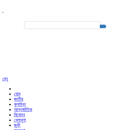
,
Search
for:
মেনু
হোম
জাতীয়
কুলাউড়া
আন্তর্জাতিক
বিনোদন
খেলাধুলা
জুড়ী