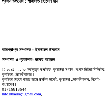
প্রধান উপদেষ্টা : শাহাদাত হোসেন মনি
ভারপ্রাপ্ত সম্পাদক : ইমদাদুল ইসলাম
সম্পাদক ও প্রকাশক: জাফর আহমদ
© ২০১৪ - ২০২৫ সর্বস্বত্ব সংরক্ষিত | কুলাউড়া সংবাদ , সংবাদ মিডিয়া লিমিটেড,
কুলাউড়া, মৌলভীবাজার।
কুলাউড়া উত্তর বাজার জামে মসজিদ মার্কেট, কুলাউড়া ,মৌলভীবাজার, সিলেট-
বাংলাদেশ।
01716813644
info.kulaura@gmail.com
,
এই ওয়েবসাইটের কোনো লেখা বা ছবি অনুমতি ছাড়া নকল করা বা অন্য কোথাও প্রকাশ