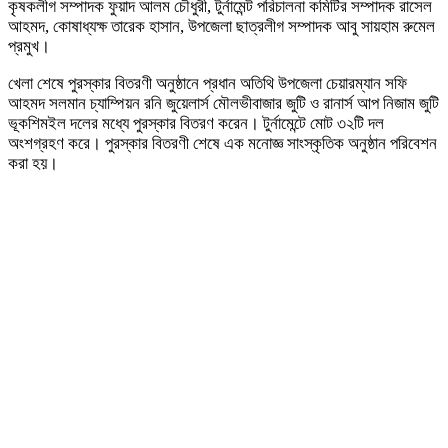
কৃষকলীগ সম্পাদক ফুয়াদ আলম চৌধুরী, টুর্নামেন্ট পরিচালনা কমিটির সম্পাদক রাসেল
আহমদ, কোষাধ্যক্ষ তারেক হাসান, উপজেলা ছাত্রলীগ সম্পাদক আবু সায়হাম রুমেল
প্রমুখ।
খেলা শেষে পুরস্কার বিতরণী অনুষ্ঠানে প্রধান অতিথি উপজেলা চেয়ারম্যান সফি
আহমদ সলমান চ্যাম্পিয়ন রনি জুয়েলার্স মৌলভীবাজার জুটি ও রানার্স আপ নিজাম জুটি
ভূকশিমইল দলের মধ্যে পুরস্কার বিতরণ করেন। টুর্নামেন্টে মোট ৩২টি দল
অংশগ্রহণ করে। পুরস্কার বিতরণী শেষে এক মনোজ্ঞ সাংস্কৃতিক অনুষ্ঠান পরিবেশন
করা হয়।