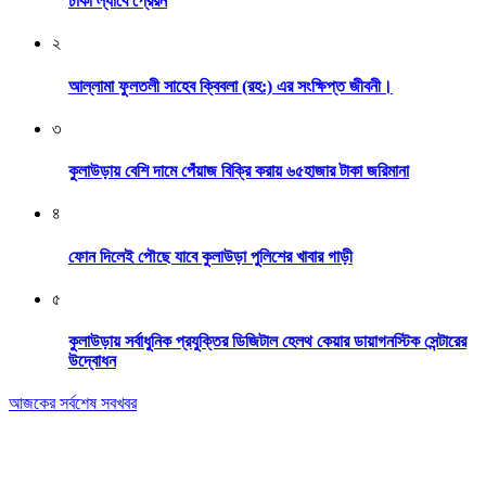
ঢাকা ল্যাবে প্রেরন
২
আল্লামা ফুলতলী সাহেব ক্বিবলা (রহ:) এর সংক্ষিপ্ত জীবনী।
৩
কুলাউড়ায় বেশি দামে পেঁয়াজ বিক্রি করায় ৬৫হাজার টাকা জরিমানা
৪
ফোন দিলেই পৌছে যাবে কুলাউড়া পুলিশের খাবার গাড়ী
৫
কুলাউড়ায় সর্বাধুনিক প্রযুক্তির ডিজিটাল হেলথ কেয়ার ডায়াগনস্টিক সেন্টারের
উদ্বোধন
আজকের সর্বশেষ সবখবর