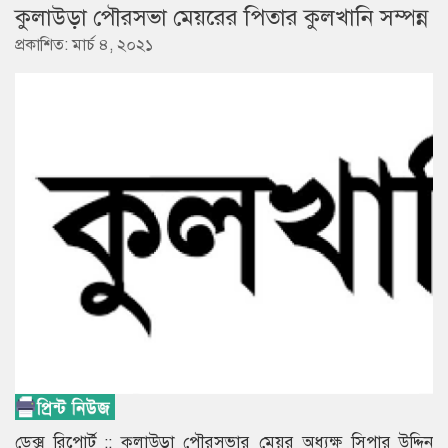
কুলাউড়া পৌরসভা মেয়রের পিতার কুলখানি সম্পন্ন
প্রকাশিত: মার্চ ৪, ২০২১
ডেক্স রিপোর্ট :: কুলাউড়া পৌরসভার মেয়র অধ্যক্ষ সিপার উদ্দিন