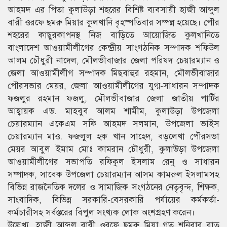
আহমদ এর পিতা কুলাউড়া শহরের বিশিষ্ট ব্যবসায়ী হাজী আব্দুল
বারী ওরফে ছমরু মিয়ার কুলখানি বৃহস্পতিবার সম্পন্ন হয়েছে। পৌর
শহরের কাছুরকাপনস্থ নিজ বাড়িতে আয়োজিত কুলখানিতে
বাংলাদেশ আওয়ামীলীগের কেন্দ্রীয় সাংগঠনিক সম্পাদক শফিউল
আলম চৌধুরী নাদেল, মৌলভীবাজার জেলা পরিষদ চেয়ারম্যান ও
জেলা আওয়ামীলীগ সম্পাদক মিছবাহুর রহমান, মৌলভীবাজার
পৌরসভার মেয়র, জেলা আওয়ামীলীগের যুগ্ম-সাধারন সম্পাদক
ফজলুর রহমান ফজলু, মৌলভীবাজার জেলা জাতীয় পার্টির
আহ্বায়ক এড. মাহবুব আলম শামীম, কুলাউড়া উপজেলা
চেয়ারম্যান একেএম সফি আহমদ সলমান, উপজেলা ভাইস
চেয়ারম্যান মাও. ফজলুল হক খান সাহেদ, বড়লেখা পৌরসভা
মেয়র আবুল ইমাম মোঃ কামরান চৌধুরী, কুলাউড়া উপজেলা
আওয়ামীলীগের সভাপতি রফিকুল ইসলাম রেনু ও সাধারন
সম্পাদক, সাবেক উপজেলা চেয়ারম্যান আসম কামরুল ইসলামসহ
বিভিন্ন রাজনৈতিক দলের ও সামাজিক সংগঠনের নেতৃবৃন্দ, শিক্ষক,
সাংবাদিক, বিভিন্ন সরকারি-বেসরকারি পর্যায়ের কর্মকর্তা-
কর্মচারীসহ সর্বস্তরের বিপুল সংখ্যক লোক অংশগ্রহণ করেন।
উল্লেখ্য, হাজী আব্দুল বারী ওরফে ছমরু মিয়া গত শনিবার রাত