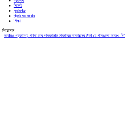
বড়লেখা
সিলেট
সুনামগঞ্জ
প্রবাসের সংবাদ
শিক্ষা
শিরোনাম
রও প্রকাশ্যে গণনা হবে শাহজালাল মাজারের দানবাক্সের টাকা
যে গানগুলো আজও ফিরিয়ে নেয় 