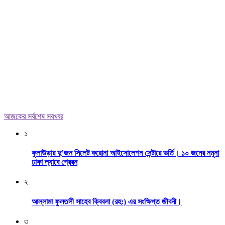
আজকের সর্বশেষ সবখবর
১
কুলাউড়ার দু’জন সিলেট করোনা আইসোলেশন সেন্টারে ভর্তি। ১০ জনের নমুনা
ঢাকা ল্যাবে প্রেরন
২
আল্লামা ফুলতলী সাহেব ক্বিবলা (রহ:) এর সংক্ষিপ্ত জীবনী।
৩