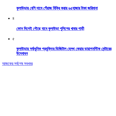
কুলাউড়ায় বেশি দামে পেঁয়াজ বিক্রি করায় ৬৫হাজার টাকা জরিমানা
৪
ফোন দিলেই পৌছে যাবে কুলাউড়া পুলিশের খাবার গাড়ী
৫
কুলাউড়ায় সর্বাধুনিক প্রযুক্তির ডিজিটাল হেলথ কেয়ার ডায়াগনস্টিক সেন্টারের
উদ্বোধন
আজকের সর্বশেষ সবখবর