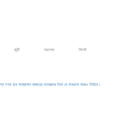
জুড়ী
বড়লেখা
সিলেট
ে শাহজালাল মাজারের দানবাক্সের টাকা
যে গানগুলো আজও ফিরিয়ে নেয় এন্ড্রু কিশোরের কাছে
ম্যারাড