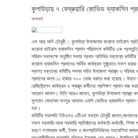
কুলাউড়ায় ৭ ফেব্রুয়ারি কোভিড ভ্যাকসিন প্
আপডেট:
এস আর অনি চৌধুরী :: কুলাউড়া উপজেলায় করোনা ভাইরাস প্রতিষ
করোনা ভাইরাস ভ্যাকসিন প্রদান পরিচালনা কমিটির এক প্রস্ত
পরিষদ সভাকক্ষে অনুষ্ঠিত সভায় প্রধান অতিথির বক্তব্যে কমিটি
করোনা ভ্যাকসিন প্রদানের সার্বিক কার্যক্রম সুষ্ঠুভাবে সফল কর
স্বাগত বক্তব্যে কমিটির সদস্য সচিব উপজেলা স্বাস্থ্য ও পরিবার
প্রদানের জন্য ১১ হাজার ৭০০ ডোজ বরাদ্ধ করা হয়েছে। উক্ত ভ
রেজিষ্ট্রেশন কার্যক্রম ও স্বাস্থ্য কর্মীদের প্রশিক্ষণ প্রদান শু
আহ্বান জানান। তিনি আরও জানান, কুলাউড়া উপজেলা স্বাস্থ্য কমপ
সুলতান মোহাম্মদ মনসুর আহমদ এমপি কোভিড ভ্যাকসিন প্রদান ক
হক।
কমিটির সভাপতি ইউএনও এটিএম ফরহাদ চৌধুরী জানান,জনমনের সকল
সকল সরকারি-আধা সরকারি প্রতিষ্ঠানের কর্মকর্তা-কর্মচারী, শিক্ষা
করণে গণমাধ্যম কর্মী, ইমাম ও জনপ্রতিনিধিদের সহযোগিতা কাম
আওয়ামীলীগের সভাপতি রফিকুল ইসলাম রেনু প্রমুখ। উপস্থিত ছ