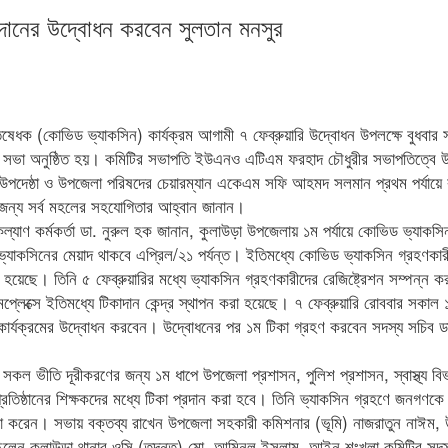
রদানের উদ্বোধন করবেন সুলতান মনসুর
েধক (কোভিড ভ্যাকসিন) কার্যক্রম আগামী ৭ ফেব্রুয়ারি উদ্বোধন উপলক্ষে বুধবার 
ুতি সভা অনুষ্ঠিত হয়। কমিটির সভাপতি ইউএনও এটিএম ফরহাদ চৌধুরীর সভাপতিত্বে 
র উপদেষ্ঠা ও উপজেলা পরিষদের চেয়ারম্যান একেএম সফি আহমদ সলমান প্রথম পর্যায়ে
ার জন্য সর্ব মহলের সহযোগিতার আহ্বান জানান।
 কল্যাণ কর্মকর্তা ডা. নুরুল হক জানান, কুলাউড়া উপজেলায় ১ম পর্যায়ে কোভিড ভ্যাকসি
্যাকসিনের মেয়াদ থাকবে এপ্রিল/২১ পর্যন্ত। ইতিমধ্যে কোভিড ভ্যাকসিন গ্রহণকার
রু করা হয়েছে। তিনি ৫ ফেব্রুয়ারির মধ্যে ভ্যাকসিন গ্রহণকারীদের রেজিষ্ট্রেশন সম্পন্ন ক
্লেক্সে ইতিমধ্যে টিকাদান কেন্দ্র স্থাপন করা হয়েছে। ৭ ফেব্রুয়ারি রোববার সকাল 
ার্যক্রমের উদ্বোধন করবেন। উদ্বোধনের পর ১ম টিকা গ্রহণ করবেন সদস্য সচিব ডা
 ভীতি দূরীকরণের জন্য ১ম ধাপে উপজেলা প্রশাসন, পুলিশ প্রশাসন, স্বাস্থ্য ব
 প্রতিষ্ঠানের শিক্ষকদের মধ্যে টিকা প্রদান করা হবে। তিনি ভ্যাকসিন গ্রহণে জনগণকে উ
না করেন। সভায় বক্তব্য রাখেন উপজেলা সহকারী কমিশনার (ভূমি) নাজরাতুন নাঈম,
িলেন কুলাউড়া থানার ওসি (তদন্ত) মো. আমিনুল ইসলাম, আইন শৃংখলা কমিটির সদস