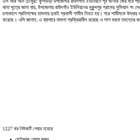
এস আর অনি চৌধুরী: কুলাউড়া উপজেলার রাউৎগাঁও ইউনিয়নে পূর্ব ঘটনার জের ধরে প্রত
থানা সূত্রে জানা যায়, উপজেলার রাউৎগাঁও ইউনিয়নের মুকুন্দপুর গ্রামের সুফিয়ান গং 
চলাকালে প্রতিপক্ষের হামলায় দুবাই প্রবাসী শামীম নিহত হয়। পরে শামীমকে উদ্ধার 
করেছে। ওসি জানান, এ ব্যাপারে মামলা প্রক্রিয়াধীন রয়েছে ও লাশ ময়না তদন্তের জন
1227 বার নিউজটি শেয়ার হয়েছে
ফেইসবুক শেয়ার করুন