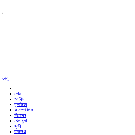
,
মেনু
হোম
জাতীয়
কুলাউড়া
আন্তর্জাতিক
বিনোদন
খেলাধুলা
জুড়ী
বড়লেখা