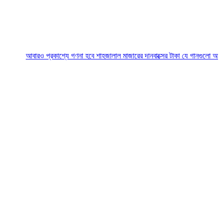
আবারও প্রকাশ্যে গণনা হবে শাহজালাল মাজারের দানবাক্সের টাকা
যে গানগুলো আজও ফিরিয়ে ন