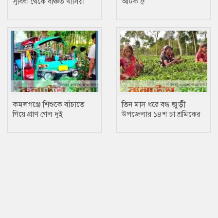
সুবিধা থেকে বঞ্চিত খাসিয়া
আটক ৫
কমলগঞ্জে শিশুকে বাঁচাতে
তিন মাস ধরে বন্ধ জুড়ী
গিয়ে প্রাণ গেল দুই
উপজেলার ১৪শ চা শ্রমিকের
কলেজছাত্রের
মজুরি, অর্ধাহারে-অনাহারে
১৪শ চা শ্রমিক