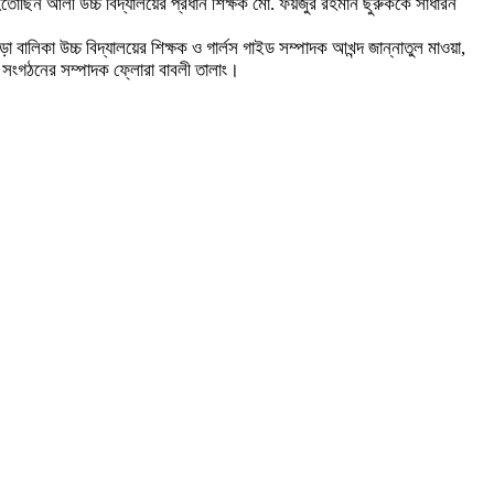
মহতোছিন আলী উচ্চ বিদ্যালয়ের প্রধান শিক্ষক মো. ফয়জুর রহমান ছুরুককে সাধারন
ালিকা উচ্চ বিদ্যালয়ের শিক্ষক ও গার্লস গাইড সম্পাদক আখন্দ জান্নাতুল মাওয়া,
নয়ন সংগঠনের সম্পাদক ফ্লোরা বাবলী তালাং।