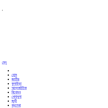
,
মেনু
হোম
জাতীয়
কুলাউড়া
আন্তর্জাতিক
বিনোদন
খেলাধুলা
জুড়ী
বড়লেখা