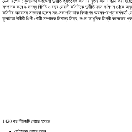
ডেক্স রিপোর্ট : কুলাউড়া উপজেলা দুর্নীতি প্রতিরোধ কমিটির নুতন কমিটি গঠন করা হ
সম্পাদক করে ৯ সদস্য বিশিষ্ট ৩ বছর মেয়াদী কমিটিকে দুর্নীতি দমন কমিশন থেকে অ
কমিটির অন্যান্য সদস্যরা হলেন সহ-সভাপতি ডাক বিভাগের অবসরপ্রাপ্ত কর্মকর্তা মো
কুলাউড়া উদীচী শিল্পী গোষ্ঠী সম্পাদক নিমাল্য মিত্র, লংলা আধুনিক ডিগ্রী কলেজের প
1420 বার নিউজটি শেয়ার হয়েছে
ফেইসবুক শেয়ার করুন