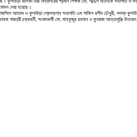
য়েছে। কুলাউড়া বালিকা উচ্চ বিদ্যালয়ের প্রধান শিক্ষক মো. আব্দুল মতিনকে সভাপতি ও 
নুমোদন দেয়া হয়েছে।
জম্মিল আহমদ ও কুলাউড়া প্রেসক্লাব সভাপতি এম শাকিল রশীদ চৌধুরী, সদস্য কুলাউড়া ব
্রভাষক গায়ত্রী চক্রবর্তী, সংবাদকর্মী মো. মাহফুজুর রহমান ও কুবরাজ আন্তঃপুঞ্জি উন্