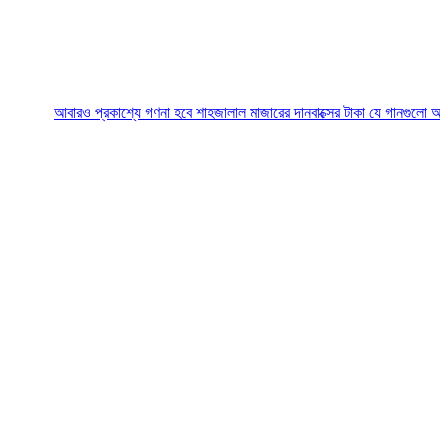
আবারও প্রকাশ্যে গণনা হবে শাহজালাল মাজারের দানবাক্সের টাকা
যে গানগুলো আজও ফিরিয়ে ন