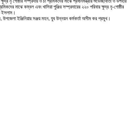
র নৃ গোষ্ঠীর সম্প্রদায় ও চা শ্রমিকদের মাঝে প্রধানমন্ত্রীর শুভেচ্ছাবার্তা ও উপহার
িকদের মাঝে কম্বল এবং খাসিয়া পুঞ্জির সম্প্রদায়ের ২২০ পরিবার ক্ষুদ্র নৃ-গোষ্ঠীর
রুল ইসলাম।
, উপজেলা ইঞ্জিনিয়ার সঞ্জয় মহন, যুব উন্নয়ন কর্মকর্তা অসীম কর প্রমুখ।