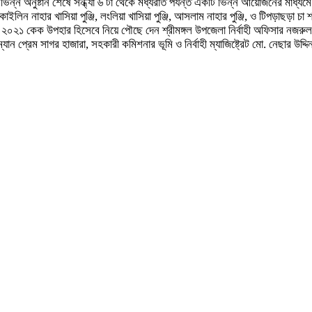
ন অনুষ্টান শেষে সন্ধ্যা ৬ টা থেকে মধ্যরাত পর্যন্ত একটি ভিন্ন আয়োজনের মাধ্যমে ক্ষুদ্
নাহার খাসিয়া পুঞ্জি, লংলিয়া খাসিয়া পুঞ্জি, আসলাম নাহার পুঞ্জি, ও টিপড়াছড়া চা শ্রম
বর্ষ ২০২১ কেক উপহার হিসেবে নিয়ে পৌছে দেন শ্রীমঙ্গল উপজেলা নির্বাহী অফিসার নজ
্রেম সাগর হাজারা, সহকারী কমিশনার ভূমি ও নির্বাহী ম্যাজিষ্ট্রেট মো. নেছার উদ্দিন