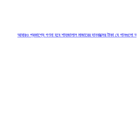
আবারও প্রকাশ্যে গণনা হবে শাহজালাল মাজারের দানবাক্সের টাকা
যে গানগুলো আজও ফিরিয়ে 