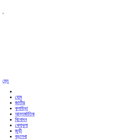
,
মেনু
হোম
জাতীয়
কুলাউড়া
আন্তর্জাতিক
বিনোদন
খেলাধুলা
জুড়ী
বড়লেখা