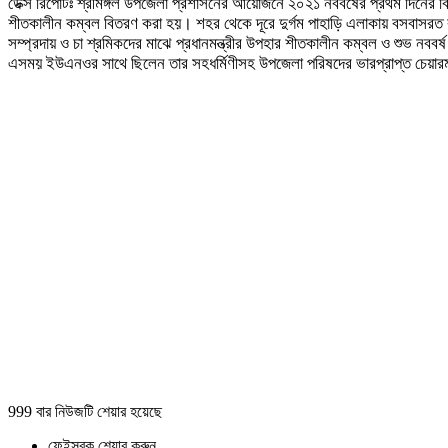
ডেক্স রিপোর্টঃ শ্রীমঙ্গল উপজেলা প্রশাসনের আয়োজনে ২০২১ নববর্ষের প্রথম দিনের বিভিন্
শীতকালীন কম্বল বিতরণ করা হয়। শহর থেকে দূরে দুর্গম পাহাড়ি এলাকায় বসবাসরত কাইলিন 
সম্প্রদায় ও চা শ্রমিকদের মাঝে প্রধানমন্ত্রীর উপহার শীতকালীন কম্বল ও শুভ নব
এসময় ইউএনওর সাথে ছিলেন তার সহধর্মিণীসহ উপজেলা পরিষদের ভারপ্রাপ্ত চেয়ারম্যান প
999 বার নিউজটি শেয়ার হয়েছে
ফেইসবুক শেয়ার করুন