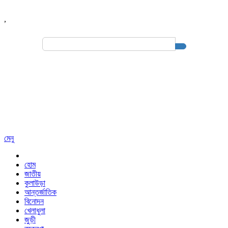
,
Search
for:
মেনু
হোম
জাতীয়
কুলাউড়া
আন্তর্জাতিক
বিনোদন
খেলাধুলা
জুড়ী