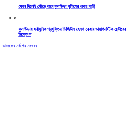
ফোন দিলেই পৌছে যাবে কুলাউড়া পুলিশের খাবার গাড়ী
৫
কুলাউড়ায় সর্বাধুনিক প্রযুক্তির ডিজিটাল হেলথ কেয়ার ডায়াগনস্টিক সেন্টারের
উদ্বোধন
আজকের সর্বশেষ সবখবর