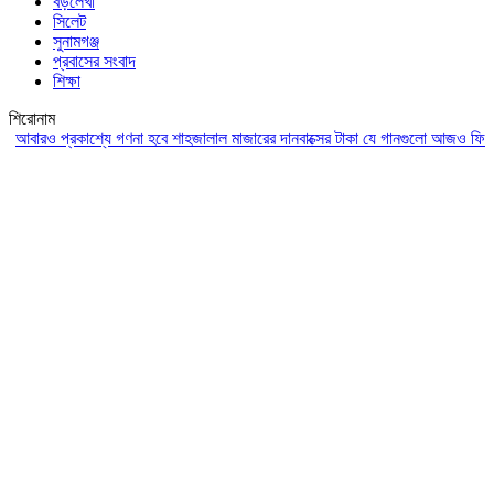
বড়লেখা
সিলেট
সুনামগঞ্জ
প্রবাসের সংবাদ
শিক্ষা
শিরোনাম
রও প্রকাশ্যে গণনা হবে শাহজালাল মাজারের দানবাক্সের টাকা
যে গানগুলো আজও ফিরিয়ে নেয় 