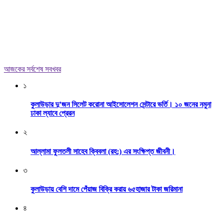
আজকের সর্বশেষ সবখবর
১
কুলাউড়ার দু’জন সিলেট করোনা আইসোলেশন সেন্টারে ভর্তি। ১০ জনের নমুনা
ঢাকা ল্যাবে প্রেরন
২
আল্লামা ফুলতলী সাহেব ক্বিবলা (রহ:) এর সংক্ষিপ্ত জীবনী।
৩
কুলাউড়ায় বেশি দামে পেঁয়াজ বিক্রি করায় ৬৫হাজার টাকা জরিমানা
৪