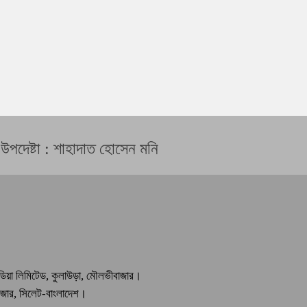
 উপদেষ্টা : শাহাদাত হোসেন মনি
মিডিয়া লিমিটেড, কুলাউড়া, মৌলভীবাজার।
বাজার, সিলেট-বাংলাদেশ।