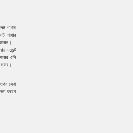
টলেট শাখার
লেট শাখার
 জানান।
নায় এজেন্ট
থানার ওসি
আল সফর।
াংকিং সেবা
ালনা করেন