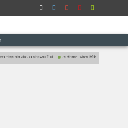
া
ালাল মাজারের দানবাক্সের টাকা
যে গানগুলো আজও ফিরিয়ে নেয় এন্ড্রু কিশোরের কাছে