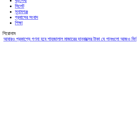
বড়লেখা
সিলেট
সুনামগঞ্জ
প্রবাসের সংবাদ
শিক্ষা
শিরোনাম
ও প্রকাশ্যে গণনা হবে শাহজালাল মাজারের দানবাক্সের টাকা
যে গানগুলো আজও ফিরিয়ে নেয় 