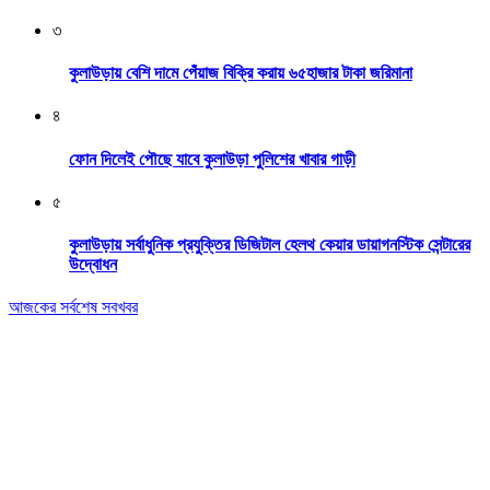
৩
কুলাউড়ায় বেশি দামে পেঁয়াজ বিক্রি করায় ৬৫হাজার টাকা জরিমানা
৪
ফোন দিলেই পৌছে যাবে কুলাউড়া পুলিশের খাবার গাড়ী
৫
কুলাউড়ায় সর্বাধুনিক প্রযুক্তির ডিজিটাল হেলথ কেয়ার ডায়াগনস্টিক সেন্টারের
উদ্বোধন
আজকের সর্বশেষ সবখবর