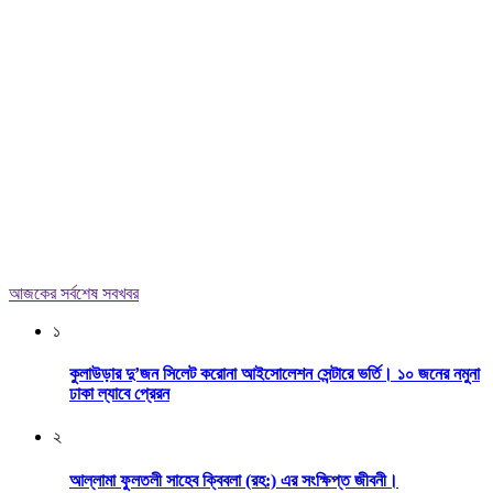
আজকের সর্বশেষ সবখবর
১
কুলাউড়ার দু’জন সিলেট করোনা আইসোলেশন সেন্টারে ভর্তি। ১০ জনের নমুনা
ঢাকা ল্যাবে প্রেরন
২
আল্লামা ফুলতলী সাহেব ক্বিবলা (রহ:) এর সংক্ষিপ্ত জীবনী।