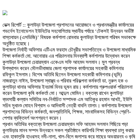
ডেক্স রিপোর্ট :: কুলাউড়া উপজেলা প্রশাসনের আয়োজনে ও প্রধানমন্ত্রীর কার্যালয়ের
গভর্নেস ইনোভেশন ইউনিটের সহযোগিতায় স্থানীয় পর্যায়ে ‘টেকসই উন্নয়ন অভীষ্ট
বাস্তবায়ন (এসডিজি)’ বিষয়ক কর্মশালা রোববার কুলাউড়া উপজেলা পরিষদ সভাকক্ষে
অনুষ্ঠিত হয়েছে।
উপজেলা নির্বাহী অফিসার এটিএম ফরহাদ চৌধুরীর সভাপতিত্বে ও উপজেলা মাধ্যমিক
শিক্ষা কর্মকর্তা মো. আনোয়ার এর পরিচালনায় দিনব্যাপী কর্মশালার উদ্বোধন করেন
কুলাউড়া উপজেলা চেয়ারম্যান একেএম সফি আহমদ সলমান। মুল প্রবন্ধ
উপস্থাপন করেন মৌলভীবাজার জেলা প্রশাসক কার্যালয়ের সহকারী কমিশনার
রফিকুল ইসলাম। বিশেষ অতিথি ছিলেন উপজেলা সহকারী কমিশনার (ভূমি)
নাজরাতুন নাঈম, উপজেলা স্বাস্থ্য ও পরিবার পরিকল্পনা কর্মকর্তা ডা. নুরুল হক ও
কুলাউড়া থানার অফিসার ইনচার্জ বিনয় ভূষন রায়। কর্মশালায় গ্রুপওয়ার্ক পরিচালনা
করেন উপজেলা কৃষি কর্মকর্তা মো। আব্দুল মোমিন। বক্তব্য রাখেন কুলাউড়া
ব্যবসায়ী কল্যান সমিতির নব-নির্বাচিত সম্পাদক এম আতিকুর রহমান আখই, ইউপি
সচিব সুধাংশু মোহন বিশ্বাস ও আদিবাসী নেত্রী বাবলি তালাং। কর্মশালায় উপজেলা
প্রশাসনের বিভিন্ন কর্মকর্তা, জনপ্রতিনিধি, শিক্ষক, সাংবাদিকসহ বিভিন্ন শ্রেণি-
পেশার ব্যক্তিবর্গ অংশগ্রহণ করেন।
প্রধান অতিথির বক্তব্যে উপজেলা চেয়ারম্যান সফি আহমদ সলমান পিছিয়ে পড়া
কুলাউড়ার মানব সম্পদ উন্নয়নে সকল প্রতিষ্ঠানে কারিগরি শিক্ষা ব্যবস্থা চালু করার
এবং হাকালুকি হাওরসহ নদী-নালা, খাল-বিলে জলাশয় করে মাছের অভয়ারন্য ও কৃষি