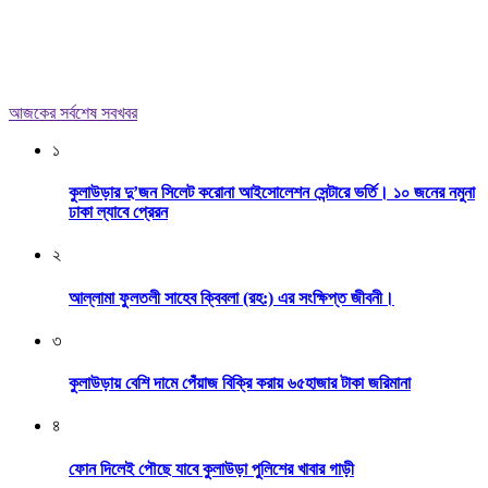
আজকের সর্বশেষ সবখবর
১
কুলাউড়ার দু’জন সিলেট করোনা আইসোলেশন সেন্টারে ভর্তি। ১০ জনের নমুনা
ঢাকা ল্যাবে প্রেরন
২
আল্লামা ফুলতলী সাহেব ক্বিবলা (রহ:) এর সংক্ষিপ্ত জীবনী।
৩
কুলাউড়ায় বেশি দামে পেঁয়াজ বিক্রি করায় ৬৫হাজার টাকা জরিমানা
৪
ফোন দিলেই পৌছে যাবে কুলাউড়া পুলিশের খাবার গাড়ী