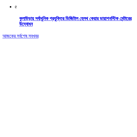
৫
কুলাউড়ায় সর্বাধুনিক প্রযুক্তির ডিজিটাল হেলথ কেয়ার ডায়াগনস্টিক সেন্টারের
উদ্বোধন
আজকের সর্বশেষ সবখবর