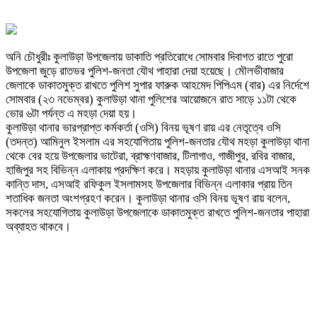
অনি চৌধুরীঃ কুলাউড়া উপজেলায় ডাকাতি প্রতিরোধে সোমবার দিবাগত রাতে পুরো
উপজেলা জুড়ে রাতভর পুলিশ-জনতা যৌথ পাহারা দেয়া হয়েছে। মৌলভীবাজার
জেলাকে ডাকাতমুক্ত রাখতে পুলিশ সুপার ফারুক আহমেদ পিপিএম (বার) এর নির্দেশে
সোমবার (২৩ নভেম্বর) কুলাউড়া থানা পুলিশের আয়োজনে রাত সাড়ে ১১টা থেকে
ভোর ৬টা পর্যন্ত এ মহড়া দেয়া হয়।
কুলাউড়া থানার ভারপ্রাপ্ত কর্মকর্তা (ওসি) বিনয় ভূষণ রায় এর নেতৃত্বে ওসি
(তদন্ত) আমিনুল ইসলাম এর সহযোগিতায় পুলিশ-জনতার যৌথ মহড়া কুলাউড়া থানা
থেকে বের হয়ে উপজেলার ভাটেরা, ব্রাহ্মণবাজার, টিলাগাও, গাজীপুর, রবির বাজার,
হাজিপুর সহ বিভিন্ন এলাকায় প্রদক্ষিণ করে। মহড়ায় কুলাউড়া থানার এসআই সনক
কান্তি দাস, এসআই রফিকুল ইসলামসহ উপজেলার বিভিন্ন এলাকার প্রায় তিন
শতাধিক জনতা অংশগ্রহণ করেন। কুলাউড়া থানার ওসি বিনয় ভূষণ রায় বলেন,
সকলের সহযোগিতায় কুলাউড়া উপজেলাকে ডাকাতমুক্ত রাখতে পুলিশ-জনতার পাহারা
অব্যাহত থাকবে।