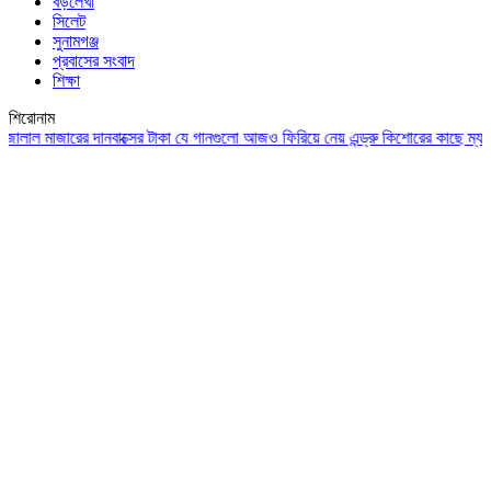
বড়লেখা
সিলেট
সুনামগঞ্জ
প্রবাসের সংবাদ
শিক্ষা
শিরোনাম
 মাজারের দানবাক্সের টাকা
যে গানগুলো আজও ফিরিয়ে নেয় এন্ড্রু কিশোরের কাছে
ম্যারাডোন