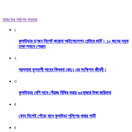
আজকের সর্বশেষ সবখবর
১
কুলাউড়ার দু’জন সিলেট করোনা আইসোলেশন সেন্টারে ভর্তি। ১০ জনের নমুনা
ঢাকা ল্যাবে প্রেরন
২
আল্লামা ফুলতলী সাহেব ক্বিবলা (রহ:) এর সংক্ষিপ্ত জীবনী।
৩
কুলাউড়ায় বেশি দামে পেঁয়াজ বিক্রি করায় ৬৫হাজার টাকা জরিমানা
৪
ফোন দিলেই পৌছে যাবে কুলাউড়া পুলিশের খাবার গাড়ী
৫