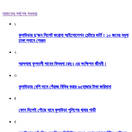
আজকের সর্বশেষ সবখবর
১
কুলাউড়ার দু’জন সিলেট করোনা আইসোলেশন সেন্টারে ভর্তি। ১০ জনের নমুনা
ঢাকা ল্যাবে প্রেরন
২
আল্লামা ফুলতলী সাহেব ক্বিবলা (রহ:) এর সংক্ষিপ্ত জীবনী।
৩
কুলাউড়ায় বেশি দামে পেঁয়াজ বিক্রি করায় ৬৫হাজার টাকা জরিমানা
৪
ফোন দিলেই পৌছে যাবে কুলাউড়া পুলিশের খাবার গাড়ী
৫