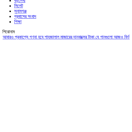
বড়লেখা
সিলেট
সুনামগঞ্জ
প্রবাসের সংবাদ
শিক্ষা
শিরোনাম
ও প্রকাশ্যে গণনা হবে শাহজালাল মাজারের দানবাক্সের টাকা
যে গানগুলো আজও ফিরিয়ে নেয় 