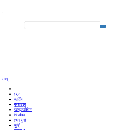
,
Search
for:
মেনু
হোম
জাতীয়
কুলাউড়া
আন্তর্জাতিক
বিনোদন
খেলাধুলা
জুড়ী