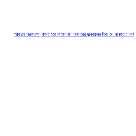
ারও প্রকাশ্যে গণনা হবে শাহজালাল মাজারের দানবাক্সের টাকা
যে গানগুলো আজও ফিরিয়ে নে