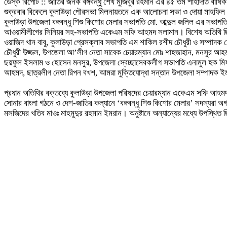
ডেস্ক রিপোর্ট :: জাতির জনক বঙ্গবন্ধু শেখ মুজিবুর রহমান এর ৪৫ তম শাহাদাত ব
শুক্রবার বিকেলে কুলাউড়া পৌরসভা মিলনায়তনে এক আলোচনা সভা ও দোয়া মাহফিল অ
কুলাউড়া উপজেলা বঙ্গবন্ধু শিশু কিশোর মেলার সভাপতি মো. আব্দুল জলিল এর সভাপত
আওয়ামীলীগের সিনিয়র সহ-সভাপতি একেএম সফি আহমদ সলামান। বিশেষ অতিথি ছিলে
ওয়াজিদ খান বাবু, কুলাউড়া প্রেসক্লাব সভাপতি এম শাকিল রশীদ চৌধুরী ও সম্পাদক 
চৌধুরী উজ্জল, উপজেলা আ’লীগ নেতা সাবেক চেয়ারম্যান মোঃ শাহজাহান, মনসুর আহম
ছয়ফুল ইসলাম ও হোসেন মনসুর, উপজেলা স্বেচ্ছাসেবকলীগ সভাপতি এনামুল হক মি
আহমদ, ছাত্রলীগ নেতা রিপন বখশ, আমরা মুক্তিযোদ্ধা সন্তান উপজেলা সম্পাদক ই
প্রধান অতিথির বক্তব্যে কুলাউড়া উপজেলা পরিষদের চেয়ারম্যান একেএম সফি আহমদ সলম
সোনার বাংলা গঠনে ও দেশ-জাতির কল্যানে ‘বঙ্গবন্ধু শিশু কিশোর মেলার’ সদস্যর
মসজিদের খতিব মাওঃ মাহমুদুর রহমান ইমরান। অনুষ্টানে অন্যান্যের মধ্যে উপস্থ