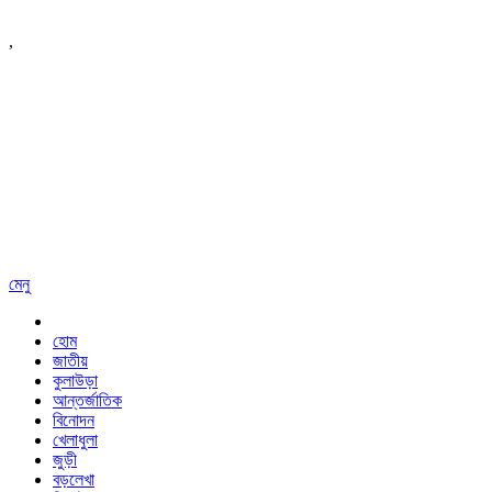
,
মেনু
হোম
জাতীয়
কুলাউড়া
আন্তর্জাতিক
বিনোদন
খেলাধুলা
জুড়ী
বড়লেখা