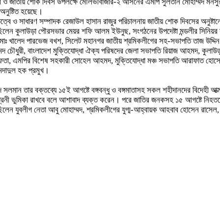
ার্ষিকী ও জাতীয় শোক দিবস উপলক্ষে মৌলভীবাজার-২ আসনের এমপি সুলতান মোহাম্মদ ম
নুষ্টিত হয়েছে।
িত্বে ও সাধারণ সম্পাদক রেজাউল হাসান রাজুর পরিচালনায় জাতীয় শোক দিবসের অনুষ্টা
ন কুলাউড়া পৌরসভার মেয়র শফি আলম ইউনুছ, সংগঠনের উপদেষ্টা মন্ডলীর সিনিয়র 
মোঃ খালেদ পারভেজ বখশ, সিলেট মহানগর জাতীয় শ্রমিকলীগের সহ-সভাপতি তাজ উদ্দিন খ
দ চৌধুরী, বাংলাদেশ মুক্তিযোদ্ধা ঐক্য পরিষদের জেলা সভাপতি রিয়াজ আহমদ, কুলাউড়
ফতা, এমপির বিশেষ সহকারী সোহেল আহমদ, মুক্তিযোদ্ধা মঞ্চ সভাপতি আরাফাত হো
মদাদুল হক প্রমুখ।
ান তার বক্তব্যে ১৫ই আগষ্টে বঙ্গবন্ধু ও বঙ্গমাতাসহ সকল শহীদানদের বিদেহী আত্মার
া অগ্রনী ভুমিকা রাখবে বলে আশাবাদ ব্যক্ত করেন। পরে জাতির জনকসহ ১৫ আগষ্টে নিহ
িত ছিলেন যুবলীগ নেতা আবু মোহাম্মদ, শ্রমিকলীগের যুগ্ম-আহ্বায়ক আহবাব হোসেন র