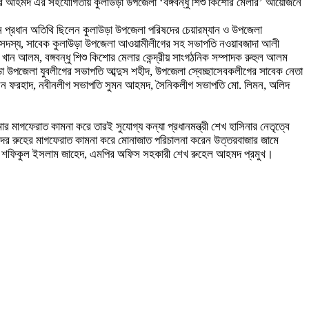
নসুর আহমদ এর সহযোগিতায় কুলাউড়া উপজেলা ‘বঙ্গবন্ধু শিশু কিশোর মেলার’ আয়োজনে
নে প্রধান অতিথি ছিলেন কুলাউড়া উপজেলা পরিষদের চেয়ারম্যান ও উপজেলা
সদস্য, সাবেক কুলাউড়া উপজেলা আওয়ামীলীগের সহ সভাপতি নওয়াবজাদা আলী
ান আলম, বঙ্গবন্ধু শিশু কিশোর মেলার কেন্দ্রীয় সাংগঠনিক সম্পাদক রুহুল আলম
া উপজেলা যুবলীগের সভাপতি আব্দুস শহীদ, উপজেলা স্বেচ্ছাসেবকলীগের সাবেক নেতা
সেন ফরহাদ, নবীনলীগ সভাপতি সুমন আহমদ, সৈনিকলীগ সভাপতি মো. লিমন, অলিদ
 মাগফেরাত কামনা করে তারই সুযোগ্য কন্যা প্রধানমন্ত্রী শেখ হাসিনার নেতৃত্বে
তদের রুহের মাগফেরাত কামনা করে মোনাজাত পরিচালনা করেন উত্তরবাজার জামে
াসেল, শফিকুল ইসলাম জাহেদ, এমপির অফিস সহকারী শেখ রুহেল আহমদ প্রমুখ।