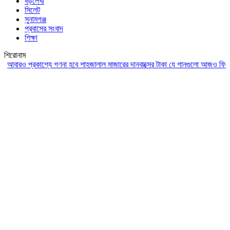
বড়লেখা
সিলেট
সুনামগঞ্জ
প্রবাসের সংবাদ
শিক্ষা
শিরোনাম
রও প্রকাশ্যে গণনা হবে শাহজালাল মাজারের দানবাক্সের টাকা
যে গানগুলো আজও ফিরিয়ে নেয় 