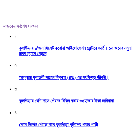
আজকের সর্বশেষ সবখবর
১
কুলাউড়ার দু’জন সিলেট করোনা আইসোলেশন সেন্টারে ভর্তি। ১০ জনের নমুনা
ঢাকা ল্যাবে প্রেরন
২
আল্লামা ফুলতলী সাহেব ক্বিবলা (রহ:) এর সংক্ষিপ্ত জীবনী।
৩
কুলাউড়ায় বেশি দামে পেঁয়াজ বিক্রি করায় ৬৫হাজার টাকা জরিমানা
৪
ফোন দিলেই পৌছে যাবে কুলাউড়া পুলিশের খাবার গাড়ী