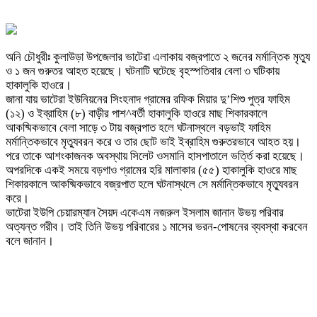
অনি চৌধুরীঃ কুলাউড়া উপজেলার ভাটেরা এলাকায় বজ্রপাতে ২ জনের মর্মান্তিক মৃত্যু
ও ১ জন গুরুতর আহত হয়েছে। ঘটনাটি ঘটেছে বৃহস্পতিবার বেলা ৩ ঘটিকায়
হাকালুকি হাওরে।
জানা যায় ভাটেরা ইউনিয়নের সিংহনাদ গ্রামের রফিক মিয়ার দু’শিশু পুত্র ফাহিম
(১২) ও ইব্রাহিম (৮) বাড়ীর পাশ^বর্তী হাকালুকি হাওরে মাছ শিকারকালে
আকষ্মিকভাবে বেলা সাড়ে ৩ টায় বজ্রপাত হলে ঘটনাস্থলে বড়ভাই ফাহিম
মর্মান্তিকভাবে মৃত্যুবরন করে ও তার ছোট ভাই ইব্রাহিম গুরুতরভাবে আহত হয়।
পরে তাকে আশংকাজনক অবস্থায় সিলেট ওসমানি হাসপাতালে ভর্ত্তি করা হয়েছে।
অপরদিকে একই সময়ে বড়গাও গ্রামের হরি মালাকার (৫৫) হাকালুকি হাওরে মাছ
শিকারকালে আকষ্মিকভাবে বজ্রপাত হলে ঘটনাস্থলে সে মর্মান্তিকভাবে মৃত্যুবরন
করে।
ভাটেরা ইউপি চেয়ারম্যান সৈয়দ একেএম নজরুল ইসলাম জানান উভয় পরিবার
অত্যন্ত গরীব। তাই তিনি উভয় পরিবারের ১ মাসের ভরন-পোষনের ব্যবস্থা করবেন
বলে জানান।