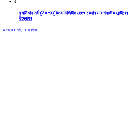
৫
কুলাউড়ায় সর্বাধুনিক প্রযুক্তির ডিজিটাল হেলথ কেয়ার ডায়াগনস্টিক সেন্টারের
উদ্বোধন
আজকের সর্বশেষ সবখবর