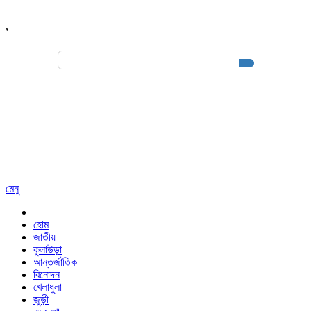
,
Search
for:
মেনু
হোম
জাতীয়
কুলাউড়া
আন্তর্জাতিক
বিনোদন
খেলাধুলা
জুড়ী