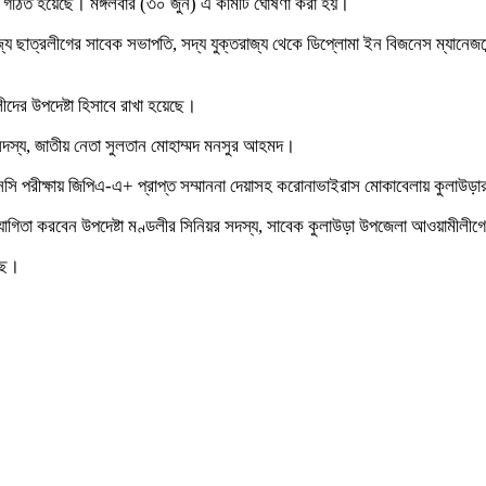
িটি গঠিত হয়েছে। মঙ্গলবার (৩০ জুন) এ কমিটি ঘোষণা করা হয়।
্য ছাত্রলীগের সাবেক সভাপতি, সদ্য যুক্তরাজ্য থেকে ডিপ্লোমা ইন বিজনেস ম্যানেজমে
ীদের উপদেষ্টা হিসাবে রাখা হয়েছে।
দ সদস্য, জাতীয় নেতা সুলতান মোহাম্মদ মনসুর আহমদ।
সি পরীক্ষায় জিপিএ-এ+ প্রাপ্ত সম্মাননা দেয়াসহ করোনাভাইরাস মোকাবেলায় কুলাউড়ার ব
 সহযোগিতা করবেন উপদেষ্টা মণ্ডলীর সিনিয়র সদস্য, সাবেক কুলাউড়া উপজেলা আওয়ামীল
ছে।