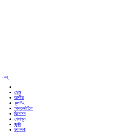
,
মেনু
হোম
জাতীয়
কুলাউড়া
আন্তর্জাতিক
বিনোদন
খেলাধুলা
জুড়ী
বড়লেখা