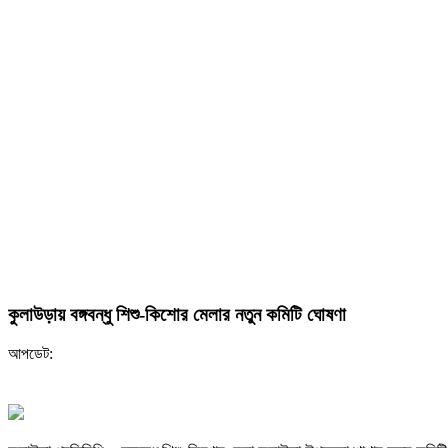
কুলাউড়ায় বঙ্গবন্ধু শিশু-কিশোর মেলার নতুন কমিটি ঘোষণা
আপডেট: