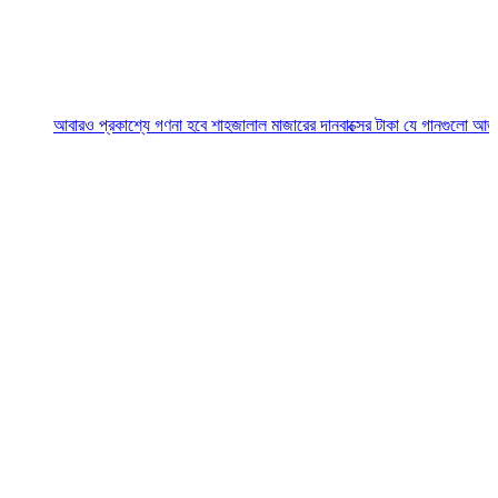
বারও প্রকাশ্যে গণনা হবে শাহজালাল মাজারের দানবাক্সের টাকা
যে গানগুলো আজও ফিরিয়ে নে